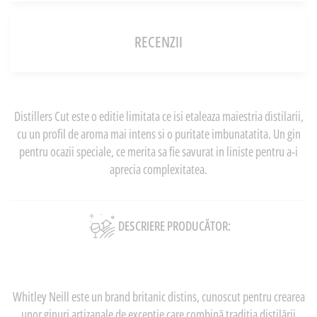
RECENZII
Distillers Cut este o editie limitata ce isi etaleaza maiestria distilarii,
cu un profil de aroma mai intens si o puritate imbunatatita. Un gin
pentru ocazii speciale, ce merita sa fie savurat in liniste pentru a-i
aprecia complexitatea.
DESCRIERE PRODUCĂTOR:
Whitley Neill este un brand britanic distins, cunoscut pentru crearea
unor ginuri artizanale de excepție care combină tradiția distilării