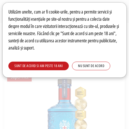
Preferințe pentru cookie-uri
Wishlist
Autentificare
Utilizăm unelte, cum ar fi cookie-urile, pentru a permite servicii și
funcționalități esențiale pe site-ul nostru și pentru a colecta date
despre modul în care vizitatorii interacționează cu site-ul, produsele și
0
serviciile noastre. Făcând clic pe "Sunt de acord si am peste 18 ani",
sunteți de acord cu utilizarea acestor instrumente pentru publicitate,
analiză și suport.
Recomandări
Prețuri fierbinți
Meniu
SUNT DE ACORD SI AM PESTE 18 ANI
NU SUNT DE ACORD
Super Pret