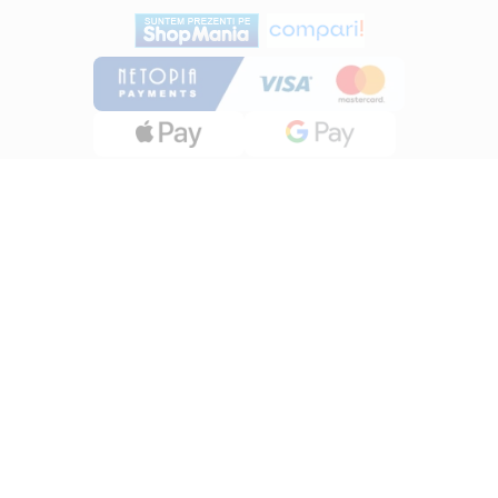
INFORMATII
Despre noi
Termeni si conditii
Politica de utilizare Cookie
Politica de confidentialitate
Lucreza cu noi
ANPC