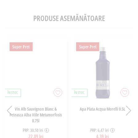
PRODUSE ASEMĂNĂTOARE
Super Pret
Super Pret
ÎN STOC
ÎN STOC
Vin Alb Sauvignon Blanc &
Apa Plata Acqua Morelli 0.5L
Feteasca Alba Viile Metamorfosis
0.75l
PRP: 30,50 lei
PRP: 6,47 lei
22,89 lei
4,39 lei