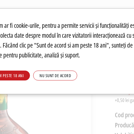
atuit.
tru cookie-uri
 ar fi cookie-urile, pentru a permite servicii și funcționalități e
colecta date despre modul în care vizitatorii interacționează cu 
ANDĂRI
PREȚURI FIERBINȚI
PARMA
FOOD
PARMA
DRINKS
C
re. Făcând clic pe "Sunt de acord si am peste 18 ani", sunteți de 
 pentru publicitate, analiză și suport.
Stroh 
M PESTE 18 ANI
NU SUNT DE ACORD
PRP: 167,7
119,5
+0,50 lei g
Cod pro
Producă