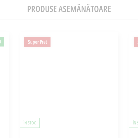
PRODUSE ASEMĂNĂTOARE
Super Pret
U
ÎN STOC
ÎN