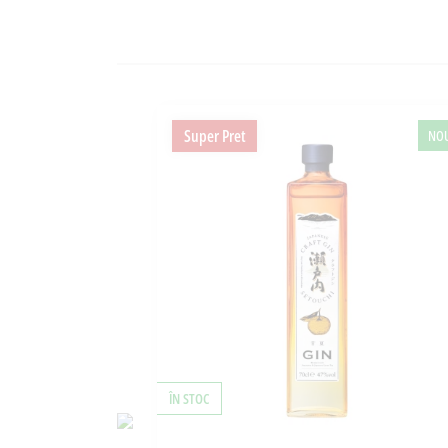
Super Pret
NO
ÎN STOC