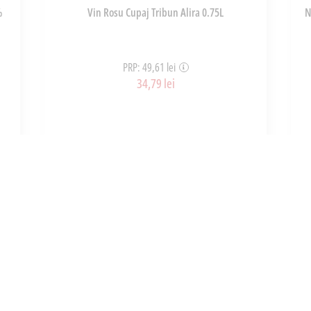
%
Vin Rosu Cupaj Tribun Alira 0.75L
N
PRP: 49,61 lei
34,79 lei
ART_36937
ADAUGĂ ÎN COȘ
INFORMATII
UTILE