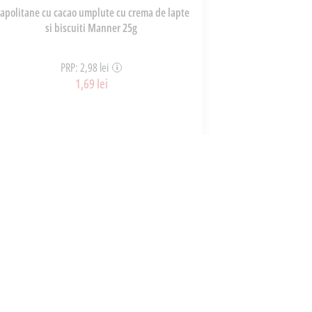
apolitane cu cacao umplute cu crema de lapte
Ton Bucati In Su
si biscuiti Manner 25g
PRP: 2,98 lei
P
1,69 lei
ART_24662
ADAUGĂ ÎN COȘ
A
CONTACT