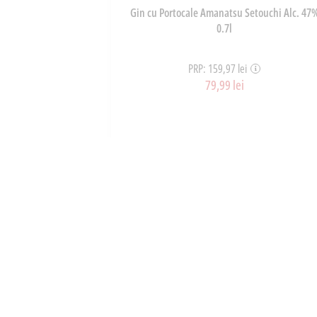
Develey 230ml
Gin cu Portocale Amanatsu Setouchi Alc. 47
0.7l
PRP: 159,97 lei
79,99 lei
ART_38740
OȘ
ADAUGĂ ÎN COȘ