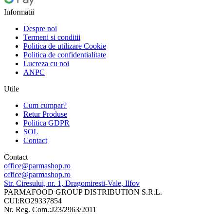
Informatii
Despre noi
Termeni si conditii
Politica de utilizare Cookie
Politica de confidentialitate
Lucreza cu noi
ANPC
Utile
Cum cumpar?
Retur Produse
Politica GDPR
SOL
Contact
Contact
office@parmashop.ro
office@parmashop.ro
Str. Ciresului, nr. 1, Dragomiresti-Vale, Ilfov
PARMAFOOD GROUP DISTRIBUTION S.R.L.
CUI:RO29337854
Nr. Reg. Com.:J23/2963/2011