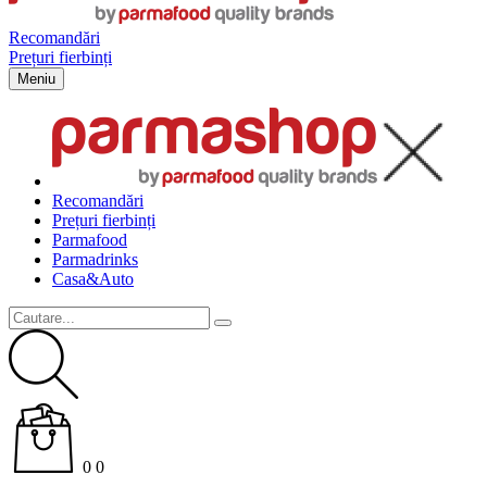
Recomandări
Prețuri fierbinți
Meniu
Recomandări
Prețuri fierbinți
Parma
food
Parma
drinks
Casa&Auto
0
0