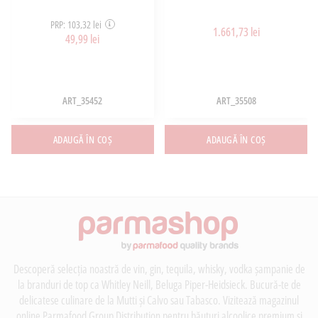
PRP: 103,32 lei
1.661,73 lei
49,99 lei
ART_35452
ART_35508
ADAUGĂ ÎN COȘ
ADAUGĂ ÎN COȘ
Descoperă selecția noastră de vin, gin, tequila, whisky, vodka șampanie de
la branduri de top ca Whitley Neill, Beluga Piper-Heidsieck. Bucură-te de
delicatese culinare de la Mutti și Calvo sau Tabasco. Vizitează magazinul
online Parmafood Group Distribution pentru băuturi alcoolice premium și