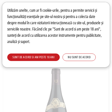
Preferințe pentru cookie-uri
Wishlist
Autentificare
Utilizăm unelte, cum ar fi cookie-urile, pentru a permite servicii și
funcționalități esențiale pe site-ul nostru și pentru a colecta date
despre modul în care vizitatorii interacționează cu site-ul, produsele și
0
serviciile noastre. Făcând clic pe "Sunt de acord si am peste 18 ani",
sunteți de acord cu utilizarea acestor instrumente pentru publicitate,
analiză și suport.
Recomandări
Prețuri fierbinți
Meniu
SUNT DE ACORD SI AM PESTE 18 ANI
NU SUNT DE ACORD