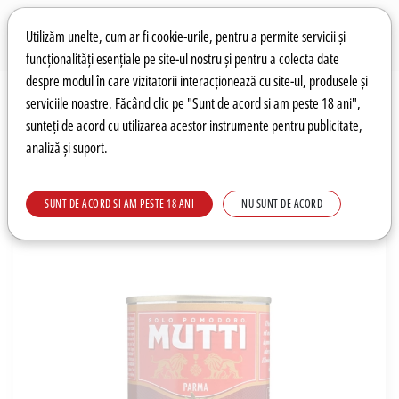
Preferințe pentru cookie-uri
Wishlist
Autentificare
Utilizăm unelte, cum ar fi cookie-urile, pentru a permite servicii și
funcționalități esențiale pe site-ul nostru și pentru a colecta date
despre modul în care vizitatorii interacționează cu site-ul, produsele și
0
serviciile noastre. Făcând clic pe "Sunt de acord si am peste 18 ani",
sunteți de acord cu utilizarea acestor instrumente pentru publicitate,
analiză și suport.
Recomandări
Prețuri fierbinți
Meniu
SUNT DE ACORD SI AM PESTE 18 ANI
NU SUNT DE ACORD