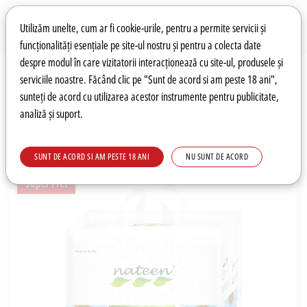
Preferințe pentru cookie-uri
Wishlist
Autentificare
Utilizăm unelte, cum ar fi cookie-urile, pentru a permite servicii și
funcționalități esențiale pe site-ul nostru și pentru a colecta date
despre modul în care vizitatorii interacționează cu site-ul, produsele și
0
serviciile noastre. Făcând clic pe "Sunt de acord si am peste 18 ani",
sunteți de acord cu utilizarea acestor instrumente pentru publicitate,
analiză și suport.
Recomandări
Prețuri fierbinți
Meniu
SUNT DE ACORD SI AM PESTE 18 ANI
NU SUNT DE ACORD
Super Pret