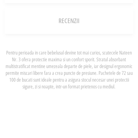
RECENZII
Pentru perioada in care bebelusul devine tot mai curios, scutecele Nateen
Nr. 3 ofera protectie maxima si un confort sporit. Stratul absorbant
multistratificat mentine umezeala departe de piele, iar designul ergonomic
permite miscari libere fara a crea puncte de presiune. Pachetele de 72 sau
100 de bucati sunt ideale pentru a asigura stocul necesar unei protectii
sigure, zi si noapte, intr-un format prietenos cu mediul.