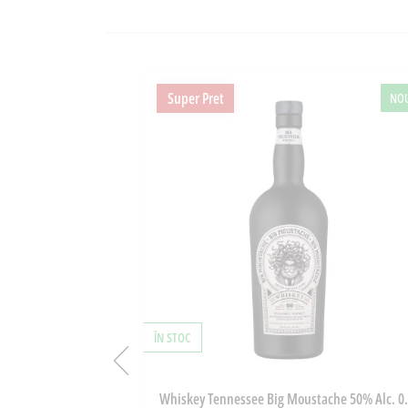
Super Pret
NO
ÎN STOC
isana 500g
Whiskey Tennessee Big Moustache 50% Alc. 0.