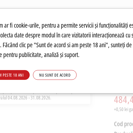
atuit.
tru cookie-uri
 ar fi cookie-urile, pentru a permite servicii și funcționalități e
colecta date despre modul în care vizitatorii interacționează cu 
ANDĂRI
PREȚURI FIERBINȚI
PARMA
FOOD
PARMA
DRINKS
C
re. Făcând clic pe "Sunt de acord si am peste 18 ani", sunteți de 
 pentru publicitate, analiză și suport.
Armag
M PESTE 18 ANI
NU SUNT DE ACORD
40% al
PRP: 711,9
i pret pe Parmashop.ro este competitiv raportat
484,4
rvalul 04.08.2026 - 31.08.2026.
+0,50 lei g
Cod pro