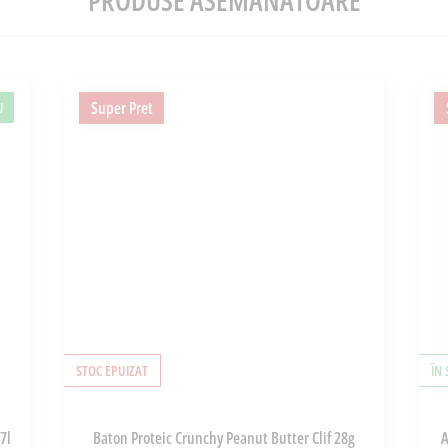
PRODUSE ASEMĂNĂTOARE
Super Pret
U
STOC EPUIZAT
ÎN
7l
Baton Proteic Crunchy Peanut Butter Clif 28g
A