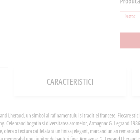
Producă
ÎN STOC
CARACTERISTICI
nd Lheraud, un simbol al rafinamentului si traditiei franceze. Fiecare sticl
scony. Celebrand bogatia si diversitatea aromelor, Armagnac G. Legrand 1986 s
 ofera o textura catifelata si un finisaj elegant, marcand un an remarcabil i
adou memorabil unui iubitor de bauturi fine, Armagnac G. Legrand Lheraud est