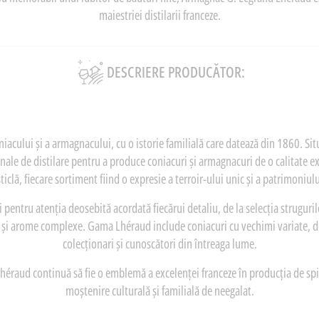
maiestriei distilarii franceze.
DESCRIERE PRODUCĂTOR:
acului și a armagnacului, cu o istorie familială care datează din 1860. Sit
nale de distilare pentru a produce coniacuri și armagnacuri de o calitate ex
 sticlă, fiecare sortiment fiind o expresie a terroir-ului unic și a patrimoniulu
 pentru atenția deosebită acordată fiecărui detaliu, de la selecția struguri
v și arome complexe. Gama Lhéraud include coniacuri cu vechimi variate, de l
colecționari și cunoscători din întreaga lume.
 Lhéraud continuă să fie o emblemă a excelenței franceze în producția de spi
moștenire culturală și familială de neegalat.