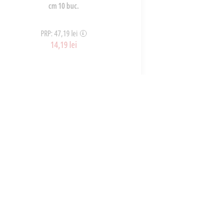
cm 10 buc.
PRP: 47,19 lei
PR
14,19 lei
ART_33958
ADAUGĂ ÎN COȘ
A
CONTACT
office@parmashop.ro