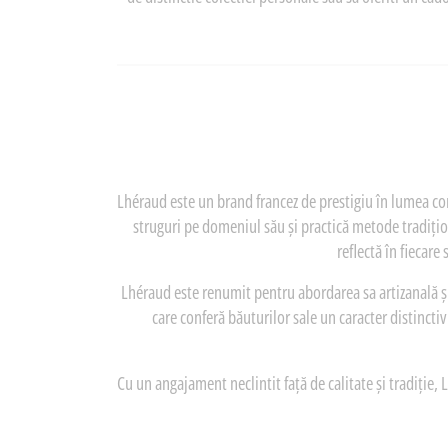
Lhéraud este un brand francez de prestigiu în lumea coni
struguri pe domeniul său și practică metode tradițio
reflectă în fiecare
Lhéraud este renumit pentru abordarea sa artizanală și
care conferă băuturilor sale un caracter distincti
Cu un angajament neclintit față de calitate și tradiție,