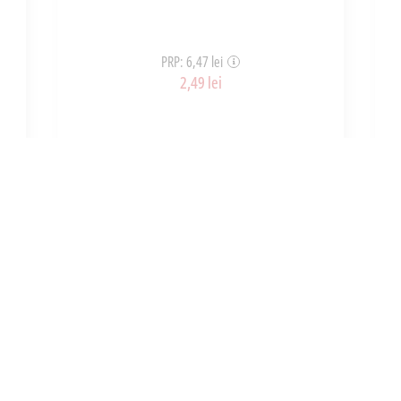
PRP: 6,47 lei
2,49 lei
ART_31291
ADAUGĂ ÎN COȘ
INFORMATII
UTILE