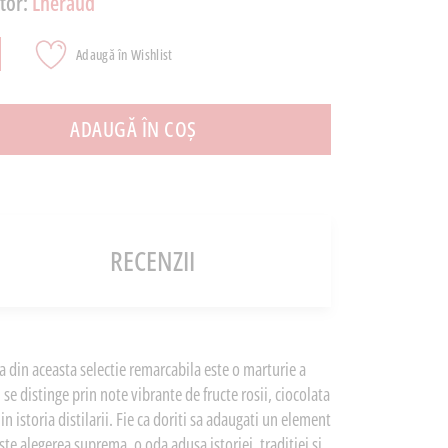
tor:
Lheraud
Adaugă în Wishlist
ADAUGĂ ÎN COȘ
RECENZII
a din aceasta selectie remarcabila este o marturie a
e distinge prin note vibrante de fructe rosii, ciocolata
n istoria distilarii. Fie ca doriti sa adaugati un element
e alegerea suprema, o oda adusa istoriei, traditiei si