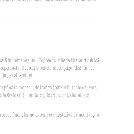
uată în inima regiunii Cognac, distileria Lhéraud cultivă
cepțională. Dedicația pentru meșteșugul distilării se
i bogat al familiei.
lor până la procesul de îmbătrânire în butoaie de lemn,
a XO la ediții limitate și foarte vechi, căutate de
rtoase fine, oferind experiențe gustative de neuitat și o