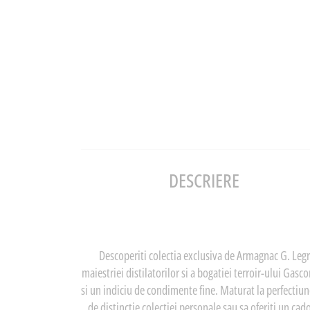
DESCRIERE
Descoperiti colectia exclusiva de Armagnac G. Legra
maiestriei distilatorilor si a bogatiei terroir-ului Ga
si un indiciu de condimente fine. Maturat la perfectiune,
de distinctie colectiei personale sau sa oferiti un c