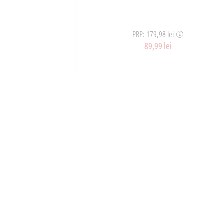
PRP: 179,98 lei
89,99 lei
ART_38734
OȘ
ADAUGĂ ÎN COȘ