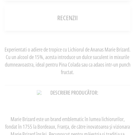
RECENZII
Experientati o adiere de tropice cu Lichiorul de Ananas Marie Brizard.
Cu un alcool de 15%, acesta introduce un dulce suculent in mixurile
dumneavoastra, ideal pentru Pina Colada sau ca adaos intr-un punch
fructat.
DESCRIERE PRODUCĂTOR:
Marie Brizard este un brand emblematic în lumea lichiorurilor,
fondat în 1755 la Bordeaux, Franța, de către inovatoarea și vizionara
Marie Brizard însăși. Recunoscut pentru măiestria și tradiția sa