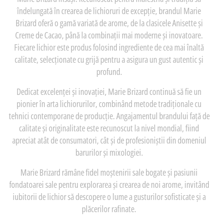
îndelungată în crearea de lichioruri de excepție, brandul Marie
Brizard oferă o gamă variată de arome, de la clasicele Anisette și
Creme de Cacao, până la combinații mai moderne și inovatoare.
Fiecare lichior este produs folosind ingrediente de cea mai înaltă
calitate, selecționate cu grijă pentru a asigura un gust autentic și
profund.
Dedicat excelenței și inovației, Marie Brizard continuă să fie un
pionier în arta lichiorurilor, combinând metode tradiționale cu
tehnici contemporane de producție. Angajamentul brandului față de
calitate și originalitate este recunoscut la nivel mondial, fiind
apreciat atât de consumatori, cât și de profesioniștii din domeniul
barurilor și mixologiei.
Marie Brizard rămâne fidel moștenirii sale bogate și pasiunii
fondatoarei sale pentru explorarea și crearea de noi arome, invitând
iubitorii de lichior să descopere o lume a gusturilor sofisticate și a
plăcerilor rafinate.