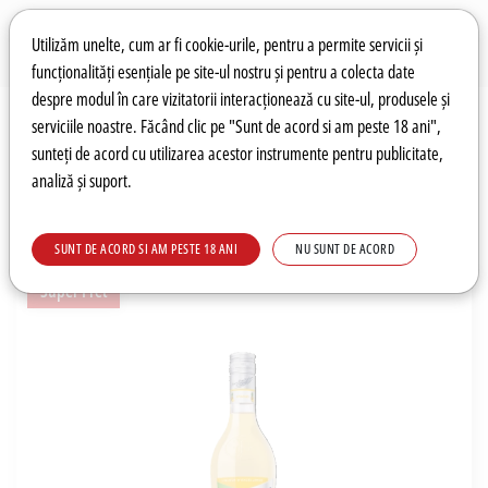
Preferințe pentru cookie-uri
Wishlist
Autentificare
Utilizăm unelte, cum ar fi cookie-urile, pentru a permite servicii și
funcționalități esențiale pe site-ul nostru și pentru a colecta date
despre modul în care vizitatorii interacționează cu site-ul, produsele și
0
serviciile noastre. Făcând clic pe "Sunt de acord si am peste 18 ani",
sunteți de acord cu utilizarea acestor instrumente pentru publicitate,
analiză și suport.
Recomandări
Prețuri fierbinți
Meniu
SUNT DE ACORD SI AM PESTE 18 ANI
NU SUNT DE ACORD
Super Pret