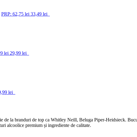
PRP: 62,75 lei
33,49 lei
9 lei
29,99 lei
,99 lei
ie de la branduri de top ca Whitley Neill, Beluga Piper-Heidsieck. Bucur
i alcoolice premium și ingrediente de calitate.