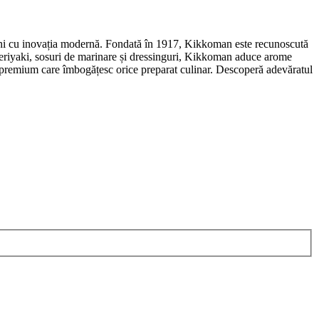
e ani cu inovația modernă. Fondată în 1917, Kikkoman este recunoscută
i teriyaki, sosuri de marinare și dressinguri, Kikkoman aduce arome
use premium care îmbogățesc orice preparat culinar. Descoperă adevăratul