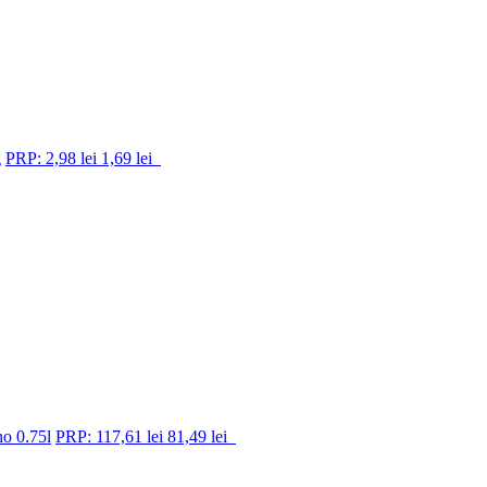
g
PRP: 2,98 lei
1,69 lei
no 0.75l
PRP: 117,61 lei
81,49 lei