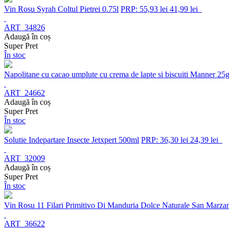
Vin Rosu Syrah Coltul Pietrei 0.75l
PRP: 55,93 lei
41,99 lei
ART_34826
Adaugă în coș
Super Pret
În stoc
Napolitane cu cacao umplute cu crema de lapte si biscuiti Manner 25
ART_24662
Adaugă în coș
Super Pret
În stoc
Solutie Indepartare Insecte Jetxpert 500ml
PRP: 36,30 lei
24,39 lei
ART_32009
Adaugă în coș
Super Pret
În stoc
Vin Rosu 11 Filari Primitivo Di Manduria Dolce Naturale San Marza
ART_36622