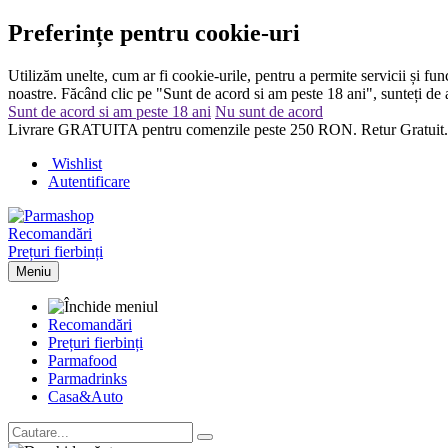
Preferințe pentru cookie-uri
Utilizăm unelte, cum ar fi cookie-urile, pentru a permite servicii și func
noastre. Făcând clic pe "Sunt de acord si am peste 18 ani", sunteți de a
Sunt de acord si am peste 18 ani
Nu sunt de acord
Livrare GRATUITA pentru comenzile peste 250 RON. Retur Gratuit.
Wishlist
Autentificare
Recomandări
Prețuri fierbinți
Meniu
Recomandări
Prețuri fierbinți
Parma
food
Parma
drinks
Casa&Auto