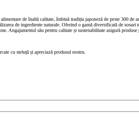
e alimentare de înaltă calitate, îmbină tradiția japoneză de peste 300 d
 utilizarea de ingrediente naturale. Oferind o gamă diversificată de sosur
a lume. Angajamentul său pentru calitate și sustenabilitate asigură prod
ate cu steluță și apreciază produsul nostru.