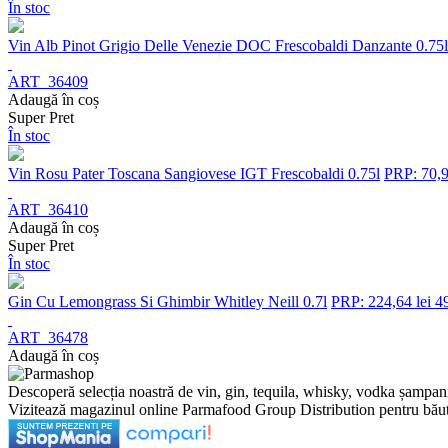
În stoc
Vin Alb Pinot Grigio Delle Venezie DOC Frescobaldi Danzante 0.75l
ART_36409
Adaugă în coș
Super Pret
În stoc
Vin Rosu Pater Toscana Sangiovese IGT Frescobaldi 0.75l
PRP: 70,9
ART_36410
Adaugă în coș
Super Pret
În stoc
Gin Cu Lemongrass Si Ghimbir Whitley Neill 0.7l
PRP: 224,64 lei
49
ART_36478
Adaugă în coș
Descoperă selecția noastră de vin, gin, tequila, whisky, vodka șampan
Vizitează magazinul online Parmafood Group Distribution pentru băutur