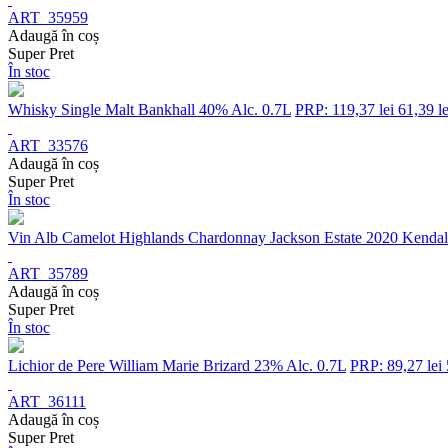
ART_35959
Adaugă în coș
Super Pret
În stoc
Whisky Single Malt Bankhall 40% Alc. 0.7L
PRP: 119,37 lei
61,39 le
ART_33576
Adaugă în coș
Super Pret
În stoc
Vin Alb Camelot Highlands Chardonnay Jackson Estate 2020 Kendal
ART_35789
Adaugă în coș
Super Pret
În stoc
Lichior de Pere William Marie Brizard 23% Alc. 0.7L
PRP: 89,27 lei
ART_36111
Adaugă în coș
Super Pret