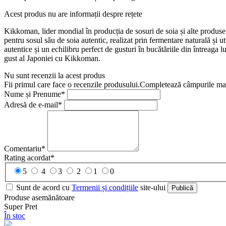
Acest produs nu are informații despre rețete
Kikkoman, lider mondial în producția de sosuri de soia și alte produs
pentru sosul său de soia autentic, realizat prin fermentare naturală și
autentice și un echilibru perfect de gusturi în bucătăriile din întreag
gust al Japoniei cu Kikkoman.
Nu sunt recenzii la acest produs
Fii primul care face o recenzile produsului.Completează câmpurile marc
Nume și Prenume*
Adresă de e-mail*
Comentariu*
Rating acordat*
5
4
3
2
1
0
Sunt de acord cu
Termenii și condițiile
site-ului
Publică
Produse asemănătoare
Super Pret
În stoc