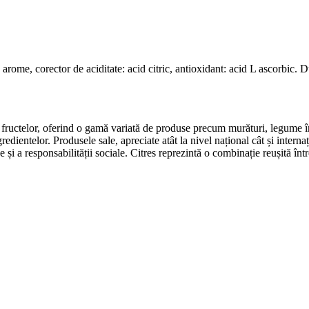
), arome, corector de aciditate: acid citric, antioxidant: acid L ascorbic
i a fructelor, oferind o gamă variată de produse precum murături, legume 
redientelor. Produsele sale, apreciate atât la nivel național cât și intern
 și a responsabilității sociale. Citres reprezintă o combinație reușită înt