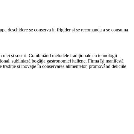
. Dupa deschidere se conserva in frigider si se recomanda a se consuma
în ulei și sosuri. Combinând metodele tradiționale cu tehnologii
ațional, subliniază bogăția gastronomiei italiene. Firma își manifestă
re tradiție și inovație în conservarea alimentelor, promovând deliciile