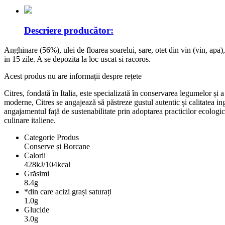
Descriere producător:
Anghinare (56%), ulei de floarea soarelui, sare, otet din vin (vin, apa
in 15 zile. A se depozita la loc uscat si racoros.
Acest produs nu are informații despre rețete
Citres, fondată în Italia, este specializată în conservarea legumelor ș
moderne, Citres se angajează să păstreze gustul autentic și calitatea ing
angajamentul față de sustenabilitate prin adoptarea practicilor ecologice
culinare italiene.
Categorie Produs
Conserve și Borcane
Calorii
428kJ/104kcal
Grăsimi
8.4g
*din care acizi grași saturați
1.0g
Glucide
3.0g