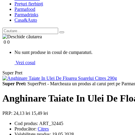
Prețuri fierbinți
Parma
food
Parma
drinks
Casa&Auto
0
0
Nu sunt produse in cosul de cumparaturi.
Vezi cosul
Super Pret
Super Pret:
SuperPret - Marcheaza un produs al carui pret pe Parmash
Anghinare Taiate In Ulei De Flo
PRP: 24,13 lei
15,49 lei
Cod produs:
ART_32445
Producător:
Citres
Valabilitate produs:
19.05.2028