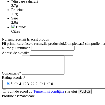
*din care zaharuri
2.7g
Proteine
1.7g
Sare
2.0g
Brand:
Citres
Nu sunt recenzii la acest produs
Fii primul care face o recenzile produsului.Completează câmpurile marc
Nume și Prenume*
Adresă de e-mail*
Comentariu*
Rating acordat*
5
4
3
2
1
0
Sunt de acord cu
Termenii și condițiile
site-ului
Publică
Produse asemănătoare