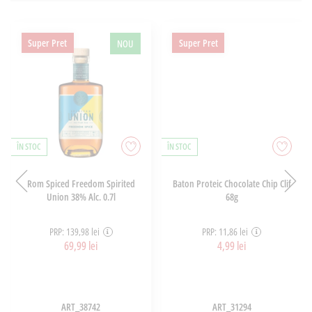
Super Pret
Super Pret
NOU
ÎN STOC
ÎN STOC
Rom Spiced Freedom Spirited
Baton Proteic Chocolate Chip Clif
Union 38% Alc. 0.7l
68g
PRP: 139,98 lei
PRP: 11,86 lei
69,99 lei
4,99 lei
ART_38742
ART_31294