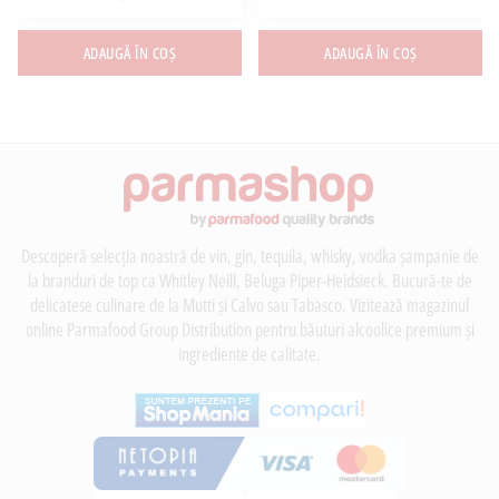
ADAUGĂ ÎN COȘ
ADAUGĂ ÎN COȘ
Descoperă selecția noastră de vin, gin, tequila, whisky, vodka șampanie de
la branduri de top ca Whitley Neill, Beluga Piper-Heidsieck. Bucură-te de
delicatese culinare de la Mutti și Calvo sau Tabasco. Vizitează magazinul
online Parmafood Group Distribution pentru băuturi alcoolice premium și
ingrediente de calitate.