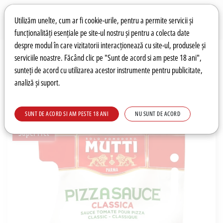
Preferințe pentru cookie-uri
Wishlist
Autentificare
Utilizăm unelte, cum ar fi cookie-urile, pentru a permite servicii și
funcționalități esențiale pe site-ul nostru și pentru a colecta date
despre modul în care vizitatorii interacționează cu site-ul, produsele și
0
serviciile noastre. Făcând clic pe "Sunt de acord si am peste 18 ani",
sunteți de acord cu utilizarea acestor instrumente pentru publicitate,
analiză și suport.
Recomandări
Prețuri fierbinți
Meniu
SUNT DE ACORD SI AM PESTE 18 ANI
NU SUNT DE ACORD
Super Pret