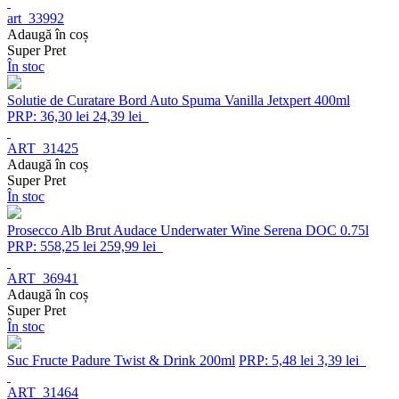
art_33992
Adaugă în coș
Super Pret
În stoc
Solutie de Curatare Bord Auto Spuma Vanilla Jetxpert 400ml
PRP: 36,30 lei
24,39 lei
ART_31425
Adaugă în coș
Super Pret
În stoc
Prosecco Alb Brut Audace Underwater Wine Serena DOC 0.75l
PRP: 558,25 lei
259,99 lei
ART_36941
Adaugă în coș
Super Pret
În stoc
Suc Fructe Padure Twist & Drink 200ml
PRP: 5,48 lei
3,39 lei
ART_31464