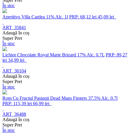
Super Pret
În stoc
Aperitivo Villa Cardea 11% Alc. 1l
PRP: 68,12 lei
45,09 lei
ART_35841
Adaugă în coș
Super Pret
În stoc
Lichior Chocolate Royal Marie Brizard 17% Alc. 0.7L
PRP: 89,27
lei
34,99 lei
ART_36104
Adaugă în coș
Super Pret
În stoc
Rom Cu Fructul Pasiunii Dead Mans Fingers 37.5% Alc. 0.7l
PRP: 115,39 lei
66,99 lei
ART_36488
Adaugă în coș
Super Pret
În stoc