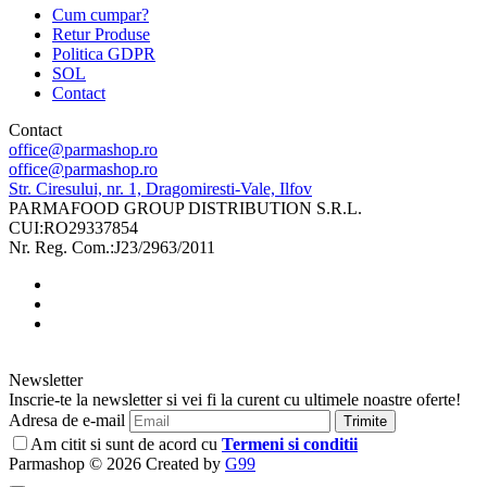
Cum cumpar?
Retur Produse
Politica GDPR
SOL
Contact
Contact
office@parmashop.ro
office@parmashop.ro
Str. Ciresului, nr. 1, Dragomiresti-Vale, Ilfov
PARMAFOOD GROUP DISTRIBUTION S.R.L.
CUI:RO29337854
Nr. Reg. Com.:J23/2963/2011
Newsletter
Inscrie-te la newsletter si vei fi la curent cu ultimele noastre oferte!
Adresa de e-mail
Trimite
Am citit si sunt de acord cu
Termeni si conditii
Parmashop © 2026 Created by
G99