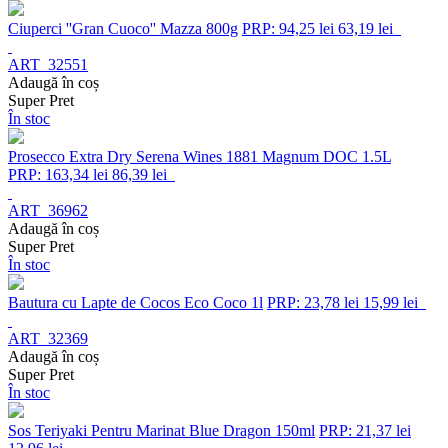
Ciuperci ''Gran Cuoco'' Mazza 800g
PRP: 94,25 lei
63,19 lei
ART_32551
Adaugă în coș
Super Pret
În stoc
Prosecco Extra Dry Serena Wines 1881 Magnum DOC 1.5L
PRP: 163,34 lei
86,39 lei
ART_36962
Adaugă în coș
Super Pret
În stoc
Bautura cu Lapte de Cocos Eco Coco 1l
PRP: 23,78 lei
15,99 lei
ART_32369
Adaugă în coș
Super Pret
În stoc
Sos Teriyaki Pentru Marinat Blue Dragon 150ml
PRP: 21,37 lei