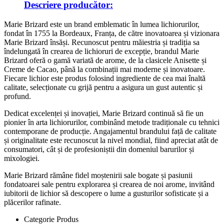
Descriere producător:
Marie Brizard este un brand emblematic în lumea lichiorurilor,
fondat în 1755 la Bordeaux, Franța, de către inovatoarea și vizionara
Marie Brizard însăși. Recunoscut pentru măiestria și tradiția sa
îndelungată în crearea de lichioruri de excepție, brandul Marie
Brizard oferă o gamă variată de arome, de la clasicele Anisette și
Creme de Cacao, până la combinații mai moderne și inovatoare.
Fiecare lichior este produs folosind ingrediente de cea mai înaltă
calitate, selecționate cu grijă pentru a asigura un gust autentic și
profund.
Dedicat excelenței și inovației, Marie Brizard continuă să fie un
pionier în arta lichiorurilor, combinând metode tradiționale cu tehnici
contemporane de producție. Angajamentul brandului față de calitate
și originalitate este recunoscut la nivel mondial, fiind apreciat atât de
consumatori, cât și de profesioniștii din domeniul barurilor și
mixologiei.
Marie Brizard rămâne fidel moștenirii sale bogate și pasiunii
fondatoarei sale pentru explorarea și crearea de noi arome, invitând
iubitorii de lichior să descopere o lume a gusturilor sofisticate și a
plăcerilor rafinate.
Categorie Produs