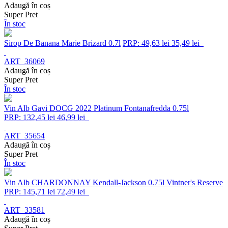
Adaugă în coș
Super Pret
În stoc
Sirop De Banana Marie Brizard 0.7l
PRP: 49,63 lei
35,49 lei
ART_36069
Adaugă în coș
Super Pret
În stoc
Vin Alb Gavi DOCG 2022 Platinum Fontanafredda 0.75l
PRP: 132,45 lei
46,99 lei
ART_35654
Adaugă în coș
Super Pret
În stoc
Vin Alb CHARDONNAY Kendall-Jackson 0.75l Vintner's Reserve
PRP: 145,71 lei
72,49 lei
ART_33581
Adaugă în coș