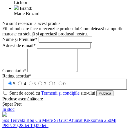
Lichior
Brand:
Marie Brizard
Nu sunt recenzii la acest produs
Fii primul care face o recenzile produsului.Completează câmpurile
marcate cu steluță și apreciază produsul nostru.
Nume și Prenume*
Adresă de e-mail*
Comentariu*
Rating acordat*
5
4
3
2
1
0
Sunt de acord cu
Termenii și condițiile
site-ului
Publică
Produse asemănătoare
Super Pret
În stoc
Sos Teriyaki Bbq Cu Miere Si Gust Afumat Kikkoman 250Ml
PRP: 29,28 lei
19,09 lei