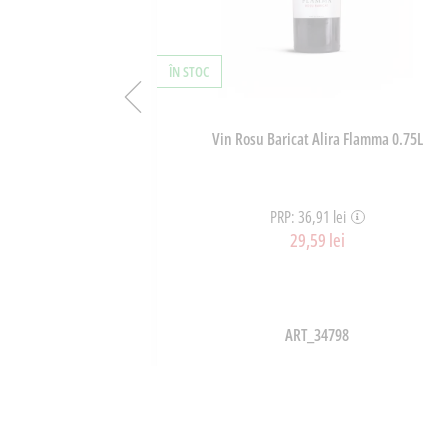
ÎN STOC
i 700g
Vin Rosu Baricat Alira Flamma 0.75L
PRP: 36,91 lei
29,59 lei
ART_34798
OȘ
ADAUGĂ ÎN COȘ