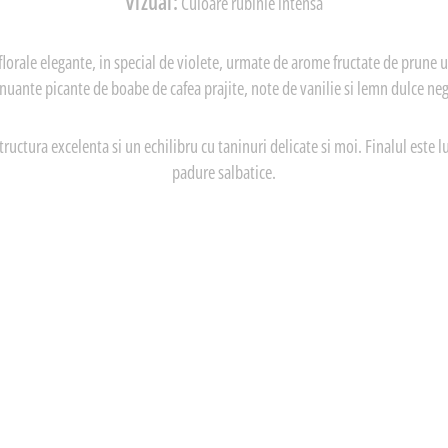
Vizual:
Culoare rubinie intensa
florale elegante, in special de violete, urmate de arome fructate de prune us
nuante picante de boabe de cafea prajite, note de vanilie si lemn dulce ne
tructura excelenta si un echilibru cu taninuri delicate si moi. Finalul este 
padure salbatice.