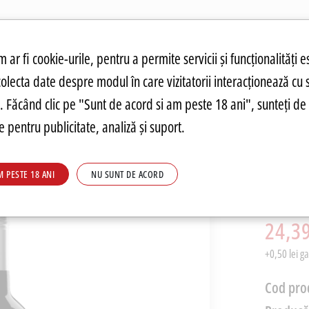
atuit.
tru cookie-uri
 ar fi cookie-urile, pentru a permite servicii și funcționalități e
colecta date despre modul în care vizitatorii interacționează cu 
ANDĂRI
PREȚURI FIERBINȚI
PARMA
FOOD
PARMA
DRINKS
C
re. Făcând clic pe "Sunt de acord si am peste 18 ani", sunteți de 
 pentru publicitate, analiză și suport.
Vin Ro
M PESTE 18 ANI
NU SUNT DE ACORD
Danzan
PRP: 63,17
24,39
+0,50 lei g
Cod pro