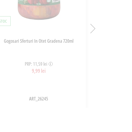
 STOC
ÎN STOC
Gogosari Sferturi In Otet Gradena 720ml
Vin Rosu Finca Pi
202
PRP: 11,59 lei
PRP
9,99 lei
ART_26245
ADAUGĂ ÎN COȘ
A