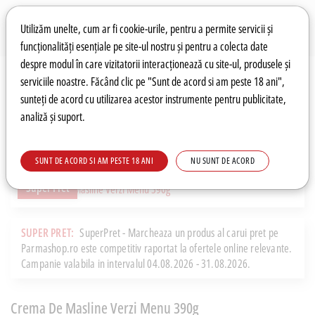
Preferințe pentru cookie-uri
Wishlist
Autentificare
Utilizăm unelte, cum ar fi cookie-urile, pentru a permite servicii și
funcționalități esențiale pe site-ul nostru și pentru a colecta date
despre modul în care vizitatorii interacționează cu site-ul, produsele și
0
serviciile noastre. Făcând clic pe "Sunt de acord si am peste 18 ani",
sunteți de acord cu utilizarea acestor instrumente pentru publicitate,
analiză și suport.
Recomandări
Prețuri fierbinți
Meniu
SUNT DE ACORD SI AM PESTE 18 ANI
NU SUNT DE ACORD
Super Pret
SUPER PRET:
SuperPret - Marcheaza un produs al carui pret pe
Parmashop.ro este competitiv raportat la ofertele online relevante.
Campanie valabila in intervalul 04.08.2026 - 31.08.2026.
Crema De Masline Verzi Menu 390g