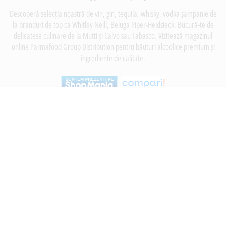
Descoperă selecția noastră de vin, gin, tequila, whisky, vodka șampanie de
la branduri de top ca Whitley Neill, Beluga Piper-Heidsieck. Bucură-te de
delicatese culinare de la Mutti și Calvo sau Tabasco. Vizitează magazinul
online Parmafood Group Distribution pentru băuturi alcoolice premium și
ingrediente de calitate.
INFORMATII
Despre noi