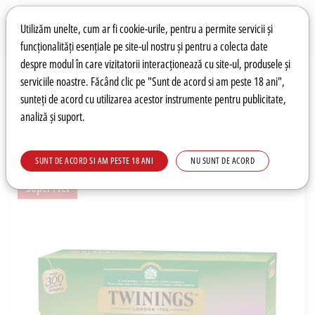
Preferințe pentru cookie-uri
Wishlist
Autentificare
Utilizăm unelte, cum ar fi cookie-urile, pentru a permite servicii și
funcționalități esențiale pe site-ul nostru și pentru a colecta date
despre modul în care vizitatorii interacționează cu site-ul, produsele și
0
serviciile noastre. Făcând clic pe "Sunt de acord si am peste 18 ani",
sunteți de acord cu utilizarea acestor instrumente pentru publicitate,
analiză și suport.
Recomandări
Prețuri fierbinți
Meniu
SUNT DE ACORD SI AM PESTE 18 ANI
NU SUNT DE ACORD
Super Pret