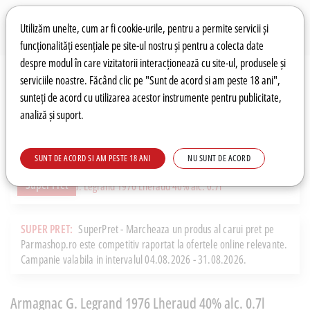
Preferințe pentru cookie-uri
Wishlist
Autentificare
Utilizăm unelte, cum ar fi cookie-urile, pentru a permite servicii și
funcționalități esențiale pe site-ul nostru și pentru a colecta date
despre modul în care vizitatorii interacționează cu site-ul, produsele și
0
serviciile noastre. Făcând clic pe "Sunt de acord si am peste 18 ani",
sunteți de acord cu utilizarea acestor instrumente pentru publicitate,
analiză și suport.
Recomandări
Prețuri fierbinți
Meniu
SUNT DE ACORD SI AM PESTE 18 ANI
NU SUNT DE ACORD
Super Pret
SUPER PRET:
SuperPret - Marcheaza un produs al carui pret pe
Parmashop.ro este competitiv raportat la ofertele online relevante.
Campanie valabila in intervalul 04.08.2026 - 31.08.2026.
Armagnac G. Legrand 1976 Lheraud 40% alc. 0.7l