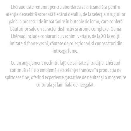
Lhéraud este renumit pentru abordarea sa artizanală și pentru
atenția deosebită acordată fiecărui detaliu, de la selecția strugurilor
până la procesul de îmbătrânire în butoaie de lemn, care conferă
băuturilor sale un caracter distinctiv și arome complexe. Gama
Lhéraud include coniacuri cu vechimi variate, de la XO la ediții
limitate și foarte vechi, căutate de colecționari și cunoscători din
întreaga lume.
Cu un angajament neclintit față de calitate și tradiție, Lhéraud
continuă să fie o emblemă a excelenței franceze în producția de
spirtoase fine, oferind experiențe gustative de neuitat și o moștenire
culturală și familială de neegalat.