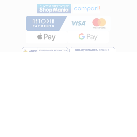
INFORMATII
Despre noi
Termeni si conditii
Politica de utilizare Cookie
Politica de confidentialitate
Lucreza cu noi
ANPC