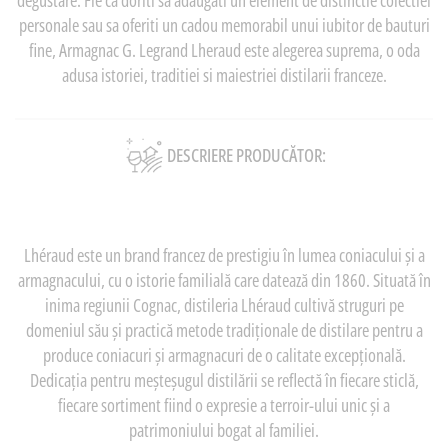
personale sau sa oferiti un cadou memorabil unui iubitor de bauturi
fine, Armagnac G. Legrand Lheraud este alegerea suprema, o oda
adusa istoriei, traditiei si maiestriei distilarii franceze.
DESCRIERE PRODUCĂTOR:
Lhéraud este un brand francez de prestigiu în lumea coniacului și a
armagnacului, cu o istorie familială care datează din 1860. Situată în
inima regiunii Cognac, distileria Lhéraud cultivă struguri pe
domeniul său și practică metode tradiționale de distilare pentru a
produce coniacuri și armagnacuri de o calitate excepțională.
Dedicația pentru meșteșugul distilării se reflectă în fiecare sticlă,
fiecare sortiment fiind o expresie a terroir-ului unic și a
patrimoniului bogat al familiei.