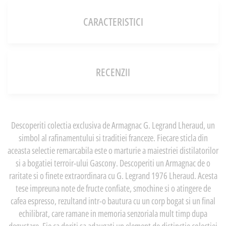
CARACTERISTICI
RECENZII
Descoperiti colectia exclusiva de Armagnac G. Legrand Lheraud, un
simbol al rafinamentului si traditiei franceze. Fiecare sticla din
aceasta selectie remarcabila este o marturie a maiestriei distilatorilor
si a bogatiei terroir-ului Gascony. Descoperiti un Armagnac de o
raritate si o finete extraordinara cu G. Legrand 1976 Lheraud. Acesta
tese impreuna note de fructe confiate, smochine si o atingere de
cafea espresso, rezultand intr-o bautura cu un corp bogat si un final
echilibrat, care ramane in memoria senzoriala mult timp dupa
degustare. Fie ca doriti sa adaugati un element de distinctie colectiei