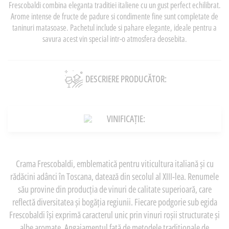
Frescobaldi combina eleganta traditiei italiene cu un gust perfect echilibrat.
Arome intense de fructe de padure si condimente fine sunt completate de
taninuri matasoase. Pachetul include si pahare elegante, ideale pentru a
savura acest vin special intr-o atmosfera deosebita.
DESCRIERE PRODUCĂTOR:
VINIFICAȚIE:
Crama Frescobaldi, emblematică pentru viticultura italiană și cu
rădăcini adânci în Toscana, datează din secolul al XIII-lea. Renumele
său provine din producția de vinuri de calitate superioară, care
reflectă diversitatea și bogăția regiunii. Fiecare podgorie sub egida
Frescobaldi își exprimă caracterul unic prin vinuri roșii structurate și
albe aromate. Angajamentul față de metodele tradiționale de