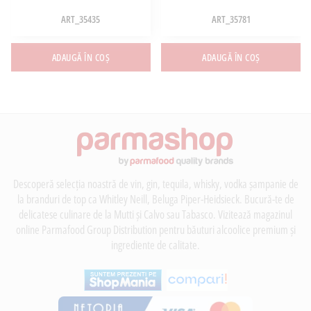
ART_35435
ART_35781
ADAUGĂ ÎN COȘ
ADAUGĂ ÎN COȘ
Descoperă selecția noastră de vin, gin, tequila, whisky, vodka șampanie de
la branduri de top ca Whitley Neill, Beluga Piper-Heidsieck. Bucură-te de
delicatese culinare de la Mutti și Calvo sau Tabasco. Vizitează magazinul
online Parmafood Group Distribution pentru băuturi alcoolice premium și
ingrediente de calitate.