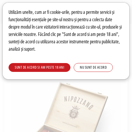
Preferințe pentru cookie-uri
Wishlist
Autentificare
Utilizăm unelte, cum ar fi cookie-urile, pentru a permite servicii și
funcționalități esențiale pe site-ul nostru și pentru a colecta date
despre modul în care vizitatorii interacționează cu site-ul, produsele și
0
serviciile noastre. Făcând clic pe "Sunt de acord si am peste 18 ani",
sunteți de acord cu utilizarea acestor instrumente pentru publicitate,
analiză și suport.
Recomandări
Prețuri fierbinți
Meniu
SUNT DE ACORD SI AM PESTE 18 ANI
NU SUNT DE ACORD