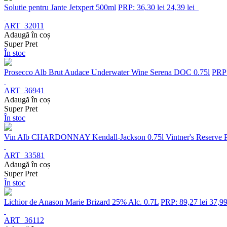
Solutie pentru Jante Jetxpert 500ml
PRP: 36,30 lei
24,39 lei
ART_32011
Adaugă în coș
Super Pret
În stoc
Prosecco Alb Brut Audace Underwater Wine Serena DOC 0.75l
PRP:
ART_36941
Adaugă în coș
Super Pret
În stoc
Vin Alb CHARDONNAY Kendall-Jackson 0.75l Vintner's Reserve
ART_33581
Adaugă în coș
Super Pret
În stoc
Lichior de Anason Marie Brizard 25% Alc. 0.7L
PRP: 89,27 lei
37,99
ART_36112