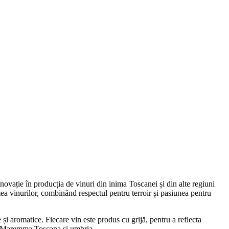
inovație în producția de vinuri din inima Toscanei și din alte regiuni
lumea vinurilor, combinând respectul pentru terroir și pasiunea pentru
e și aromatice. Fiecare vin este produs cu grijă, pentru a reflecta
 la Maremma Toscana și umbria.