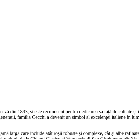
tează din 1893, și este recunoscut pentru dedicarea sa față de calitate și 
in generații, familia Cecchi a devenit un simbol al excelenței italiene în 
gamă largă care include atât roșii robuste și complexe, cât și albe rafinat
iecărei regiuni, de la Chianti Clasico și Vernaccia di San Gimignano până