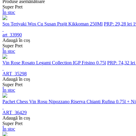
Produse asemănătoare
Super Pret
În stoc
Sos Teriyaki Wos Cu Susan Prajit Kikkoman 250Ml
PRP: 29,28 lei
1
art_33990
Adaugă în coș
Super Pret
În stoc
Vin Rose Rosato Legami Collection IGP Frisino 0.75l
PRP: 74,32 lei
ART_35298
Adaugă în coș
Super Pret
În stoc
Pachet Chess Vin Rosu Nipozzano Riserva Chianti Rufina 0.75l + Nip
ART_36429
Adaugă în coș
Super Pret
În stoc