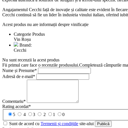
Angajamentul Cecchi față de inovație și calitate este evident în fiecare a
Cecchi continuă să fie un lider în industria vinului italian, oferind iubi
Acest produs nu are informații despre vinificație
Categorie Produs
Vin Roșu
Brand:
Cecchi
Nu sunt recenzii la acest produs
Fii primul care face o recenzile produsului.Completează câmpurile marc
Nume și Prenume*
Adresă de e-mail*
Comentariu*
Rating acordat*
5
4
3
2
1
0
Sunt de acord cu
Termenii și condițiile
site-ului
Publică