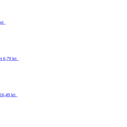
ei
ei
6,79 lei
16,49 lei