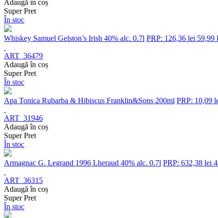
Adaugă în coș
Super Pret
În stoc
Whiskey Samuel Gelston’s Irish 40% alc. 0.7l
PRP: 126,36 lei
59,99 l
ART_36479
Adaugă în coș
Super Pret
În stoc
Apa Tonica Rubarba & Hibiscus Franklin&Sons 200ml
PRP: 10,09 l
ART_31946
Adaugă în coș
Super Pret
În stoc
Armagnac G. Legrand 1996 Lheraud 40% alc. 0.7l
PRP: 632,38 lei
4
ART_36315
Adaugă în coș
Super Pret
În stoc