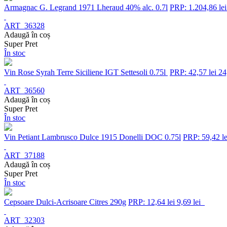
Armagnac G. Legrand 1971 Lheraud 40% alc. 0.7l
PRP: 1.204,86 lei
ART_36328
Adaugă în coș
Super Pret
În stoc
Vin Rose Syrah Terre Siciliene IGT Settesoli 0.75l
PRP: 42,57 lei
24
ART_36560
Adaugă în coș
Super Pret
În stoc
Vin Petiant Lambrusco Dulce 1915 Donelli DOC 0.75l
PRP: 59,42 le
ART_37188
Adaugă în coș
Super Pret
În stoc
Cepsoare Dulci-Acrisoare Citres 290g
PRP: 12,64 lei
9,69 lei
ART_32303