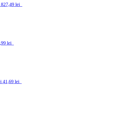
827,49 lei
,99 lei
i
41,69 lei