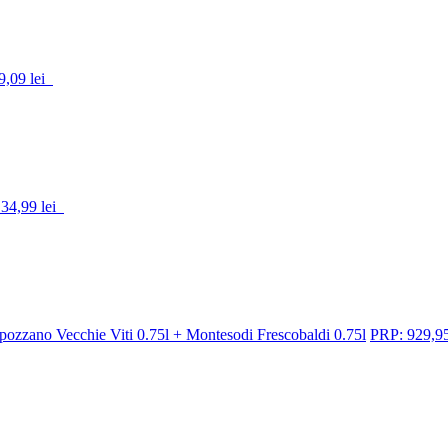
9,09 lei
34,99 lei
ozzano Vecchie Viti 0.75l + Montesodi Frescobaldi 0.75l
PRP: 929,95