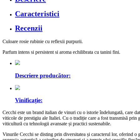
Caracteristici
Recenzii
Culoare rosie rubinie cu reflexii purpurii.
Parfum intens si persistent si aroma echilibrata cu tanini fini.
Descriere producător:
Vinificație:
Cecchi este un brand italian de vinuri cu o istorie îndelungată, care da
viticole de prestigiu ale Italiei. Cu o tradiție care a fost transmisă pr
viticultură cu tehnologii avansate și practici sustenabile.
Vinurile Cecchi se disting prin diversitatea și caracterul lor, oferind o 
expresia autentică a soiurilor de struguri și a terroir-ului specific f