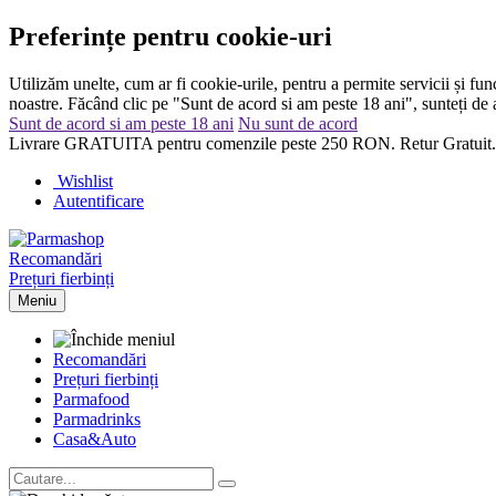
Preferințe pentru cookie-uri
Utilizăm unelte, cum ar fi cookie-urile, pentru a permite servicii și func
noastre. Făcând clic pe "Sunt de acord si am peste 18 ani", sunteți de a
Sunt de acord si am peste 18 ani
Nu sunt de acord
Livrare GRATUITA pentru comenzile peste 250 RON. Retur Gratuit.
Wishlist
Autentificare
Recomandări
Prețuri fierbinți
Meniu
Recomandări
Prețuri fierbinți
Parma
food
Parma
drinks
Casa&Auto