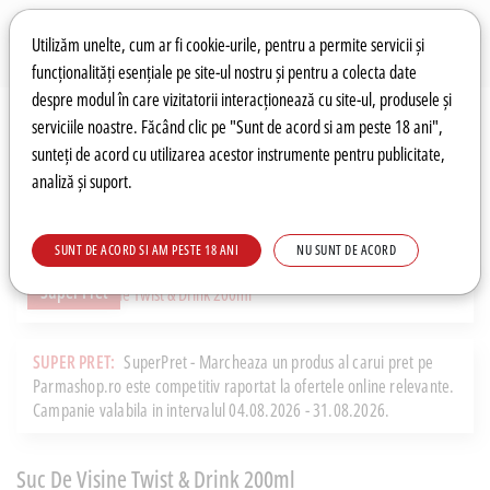
Preferințe pentru cookie-uri
Wishlist
Autentificare
Utilizăm unelte, cum ar fi cookie-urile, pentru a permite servicii și
funcționalități esențiale pe site-ul nostru și pentru a colecta date
despre modul în care vizitatorii interacționează cu site-ul, produsele și
0
serviciile noastre. Făcând clic pe "Sunt de acord si am peste 18 ani",
sunteți de acord cu utilizarea acestor instrumente pentru publicitate,
analiză și suport.
Recomandări
Prețuri fierbinți
Meniu
SUNT DE ACORD SI AM PESTE 18 ANI
NU SUNT DE ACORD
Super Pret
SUPER PRET:
SuperPret - Marcheaza un produs al carui pret pe
Parmashop.ro este competitiv raportat la ofertele online relevante.
Campanie valabila in intervalul 04.08.2026 - 31.08.2026.
Suc De Visine Twist & Drink 200ml