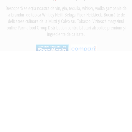
Descoperă selecția noastră de vin, gin, tequila, whisky, vodka șampanie de
la branduri de top ca Whitley Neill, Beluga Piper-Heidsieck. Bucură-te de
delicatese culinare de la Mutti și Calvo sau Tabasco. Vizitează magazinul
online Parmafood Group Distribution pentru băuturi alcoolice premium și
ingrediente de calitate.
INFORMATII
Despre noi