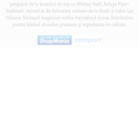
șampanie de la branduri de top ca Whitley Neill, Beluga Piper-
Heidsieck. Bucură-te de delicatese culinare de la Mutti și Calvo sau
Tabasco. Vizitează magazinul online Parmafood Group Distribution
pentru băuturi alcoolice premium și ingrediente de calitate.
INFORMATII
Despre noi
Termeni si conditii
Politica de utilizare Cookie
Politica de confidentialitate