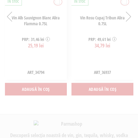
ÎN STOC
ÎN STOC
Vin Alb Sauvignon Blanc Alira
Vin Rosu Cupaj Tribun Alira
Flamma 0.75L
0.75L
PRP: 31,46 lei
PRP: 49,61 lei
25,19 lei
34,79 lei
ART_34794
ART_36937
ADAUGĂ ÎN COȘ
ADAUGĂ ÎN COȘ
Descoperă selecția noastră de vin, gin, tequila, whisky, vodka