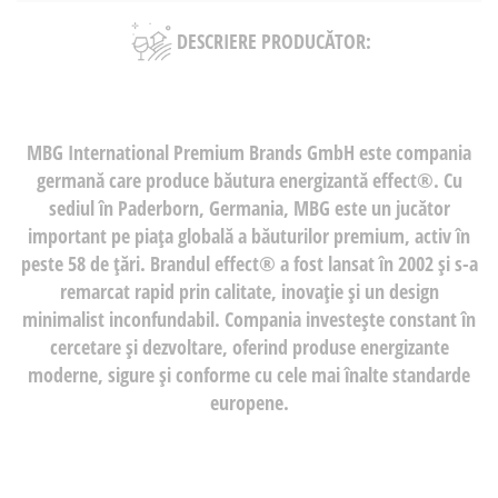
DESCRIERE PRODUCĂTOR:
MBG International Premium Brands GmbH
este compania
germană care produce băutura energizantă
effect®
. Cu
sediul în Paderborn, Germania, MBG este un jucător
important pe piața globală a băuturilor premium, activ în
peste 58 de țări. Brandul
effect®
a fost lansat în 2002 și s-a
remarcat rapid prin calitate, inovație și un design
minimalist inconfundabil. Compania investește constant în
cercetare și dezvoltare, oferind produse energizante
moderne, sigure și conforme cu cele mai înalte standarde
europene.