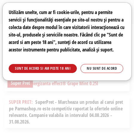
Preferințe pentru cookie-uri
Wishlist
Autentificare
Utilizăm unelte, cum ar fi cookie-urile, pentru a permite
servicii și funcționalități esențiale pe site-ul nostru și pentru a
colecta date despre modul în care vizitatorii interacționează cu
site-ul, produsele și serviciile noastre. Făcând clic pe "Sunt de
0
acord si am peste 18 ani", sunteți de acord cu utilizarea
acestor instrumente pentru publicitate, analiză și suport.
Recomandări
Prețuri fierbinți
Meniu
SUNT DE ACORD SI AM PESTE 18 ANI
NU SUNT DE ACORD
Super Pret
SUPER PRET:
SuperPret - Marcheaza un produs al carui pret
pe Parmashop.ro este competitiv raportat la ofertele online
relevante. Campanie valabila in intervalul 04.08.2026 -
31.08.2026.