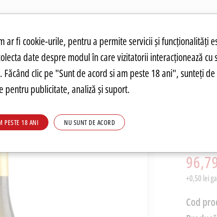
atuit.
tru cookie-uri
 ar fi cookie-urile, pentru a permite servicii și funcționalități e
colecta date despre modul în care vizitatorii interacționează cu 
ANDĂRI
PREȚURI FIERBINȚI
PARMA
FOOD
PARMA
DRINKS
C
re. Făcând clic pe "Sunt de acord si am peste 18 ani", sunteți de 
 pentru publicitate, analiză și suport.
Vin Al
M PESTE 18 ANI
NU SUNT DE ACORD
Castel
PRP: 126,4
96,79
+0,50 lei g
Cod pro