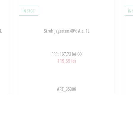
ÎN STOC
ÎN
L
Stroh Jagertee 40% Alc. 1L
PRP: 167,72 lei
119,59 lei
ART_35306
ADAUGĂ ÎN COȘ