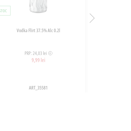
 STOC
ÎN STOC
Vodka Flirt 37.5% Alc 0.2l
Masline V
PRP: 24,03 lei
PR
9,99 lei
ART_35581
ADAUGĂ ÎN COȘ
A