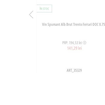
ÎN STOC
 Calvo 160g
Vin Spumant Alb Brut Trento Ferrari DOC 0.75
PRP: 194,53 lei
141,29 lei
ART_35329
OȘ
ADAUGĂ ÎN COȘ