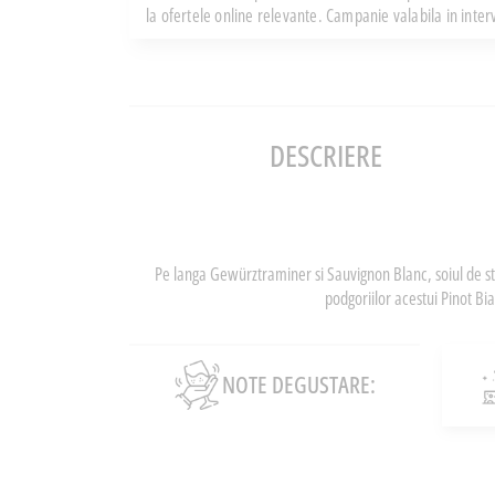
la ofertele online relevante. Campanie valabila in inte
DESCRIERE
Pe langa Gewürztraminer si Sauvignon Blanc, soiul de str
podgoriilor acestui Pinot Bi
NOTE DEGUSTARE: