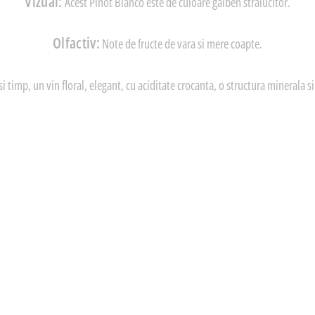
Vizual:
Acest Pinot Bianco este de culoare galben stralucitor.
Olfactiv:
Note de fructe de vara si mere coapte.
si timp, un vin floral, elegant, cu aciditate crocanta, o structura minerala si