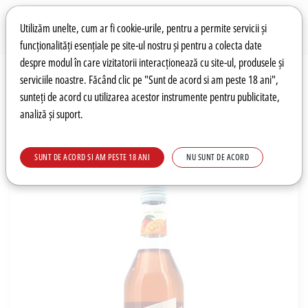
Preferințe pentru cookie-uri
Wishlist
Autentificare
Utilizăm unelte, cum ar fi cookie-urile, pentru a permite servicii și
funcționalități esențiale pe site-ul nostru și pentru a colecta date
despre modul în care vizitatorii interacționează cu site-ul, produsele și
0
serviciile noastre. Făcând clic pe "Sunt de acord si am peste 18 ani",
sunteți de acord cu utilizarea acestor instrumente pentru publicitate,
analiză și suport.
Recomandări
Prețuri fierbinți
Meniu
SUNT DE ACORD SI AM PESTE 18 ANI
NU SUNT DE ACORD