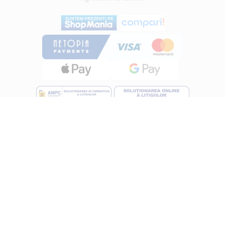
INFORMATII
Despre noi
Termeni si conditii
Politica de utilizare Cookie
Politica de confidentialitate
Lucreza cu noi
ANPC