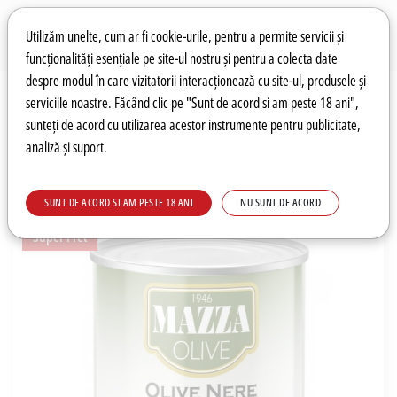
Preferințe pentru cookie-uri
Wishlist
Autentificare
Utilizăm unelte, cum ar fi cookie-urile, pentru a permite servicii și
funcționalități esențiale pe site-ul nostru și pentru a colecta date
despre modul în care vizitatorii interacționează cu site-ul, produsele și
0
serviciile noastre. Făcând clic pe "Sunt de acord si am peste 18 ani",
sunteți de acord cu utilizarea acestor instrumente pentru publicitate,
analiză și suport.
Recomandări
Prețuri fierbinți
Meniu
SUNT DE ACORD SI AM PESTE 18 ANI
NU SUNT DE ACORD
Super Pret