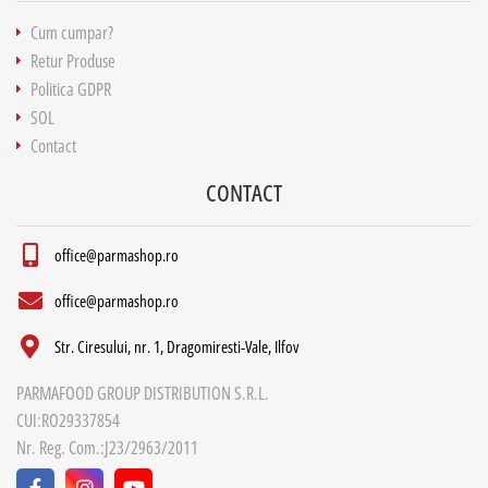
Cum cumpar?
Retur Produse
Politica GDPR
SOL
Contact
CONTACT
office@parmashop.ro
office@parmashop.ro
Str. Ciresului, nr. 1, Dragomiresti-Vale, Ilfov
PARMAFOOD GROUP DISTRIBUTION S.R.L.
CUI:RO29337854
Nr. Reg. Com.:J23/2963/2011