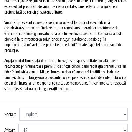
mai prestigioase regiuni viticole ale Spaniei, dar și în Chile și California, Miguel Torres
este dedicat producerii de vinuri de înaltă calitate, care reflectă un angajament
profund față de terroir și sustenabilitate.
Vinurile Torres sunt cunoscute pentru caracterul lor distinctiv, echilibrul și
complexitatea aromelor, fiind create prin combinarea metodelor tradiționale de
vinificație cu tehnologii inovatoare și practici ecologice avansate. Compania a fost
pionieră în reintroducerea soiurilor de struguri autohtone spaniole și în
implementarea măsurilor de protecție a mediului în toate aspectele procesului de
producție.
Angajamentul Torres față de calitate, inovație și responsabilitate socială a fost
recunoscut prin numeroase premii și distincții, consolidând reputația brandului ca un
lider în industria vinului. Miguel Torres nu doar că onorează tradițiile viticole ale
familiei, dar și îmbrățișează provocările contemporane, cu scopul de a oferi iubitorilor
de vin din întreaga lume experiențe gustative memorabile, într-un mod care respectă
și protejează natura pentru generațiile viitoare.
Sortare
Afisare