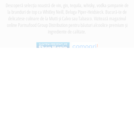
Descoperă selecția noastră de vin, gin, tequila, whisky, vodka șampanie de
la branduri de top ca Whitley Neill, Beluga Piper-Heidsieck. Bucură-te de
delicatese culinare de la Mutti și Calvo sau Tabasco. Vizitează magazinul
online Parmafood Group Distribution pentru băuturi alcoolice premium și
ingrediente de calitate.
INFORMATII
Despre noi
Termeni si conditii