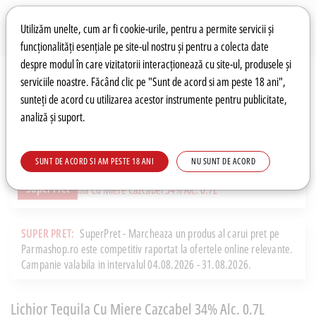
Preferințe pentru cookie-uri
Wishlist
Autentificare
Utilizăm unelte, cum ar fi cookie-urile, pentru a permite servicii și
funcționalități esențiale pe site-ul nostru și pentru a colecta date
despre modul în care vizitatorii interacționează cu site-ul, produsele și
0
serviciile noastre. Făcând clic pe "Sunt de acord si am peste 18 ani",
sunteți de acord cu utilizarea acestor instrumente pentru publicitate,
analiză și suport.
Recomandări
Prețuri fierbinți
Meniu
SUNT DE ACORD SI AM PESTE 18 ANI
NU SUNT DE ACORD
Super Pret
SUPER PRET:
SuperPret - Marcheaza un produs al carui pret pe
Parmashop.ro este competitiv raportat la ofertele online relevante.
Campanie valabila in intervalul 04.08.2026 - 31.08.2026.
Lichior Tequila Cu Miere Cazcabel 34% Alc. 0.7L