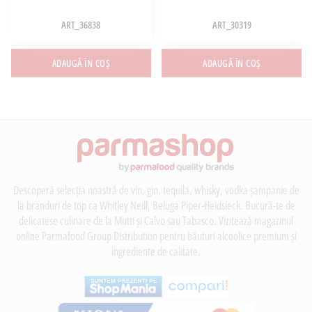
ART_36838
ART_30319
ADAUGĂ ÎN COȘ
ADAUGĂ ÎN COȘ
Descoperă selecția noastră de vin, gin, tequila, whisky, vodka șampanie de
la branduri de top ca Whitley Neill, Beluga Piper-Heidsieck. Bucură-te de
delicatese culinare de la Mutti și Calvo sau Tabasco. Vizitează magazinul
online Parmafood Group Distribution pentru băuturi alcoolice premium și
ingrediente de calitate.