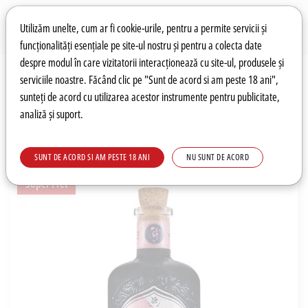
Preferințe pentru cookie-uri
Wishlist
Autentificare
Utilizăm unelte, cum ar fi cookie-urile, pentru a permite servicii și
funcționalități esențiale pe site-ul nostru și pentru a colecta date
despre modul în care vizitatorii interacționează cu site-ul, produsele și
0
serviciile noastre. Făcând clic pe "Sunt de acord si am peste 18 ani",
sunteți de acord cu utilizarea acestor instrumente pentru publicitate,
analiză și suport.
Recomandări
Prețuri fierbinți
Meniu
SUNT DE ACORD SI AM PESTE 18 ANI
NU SUNT DE ACORD
Super Pret