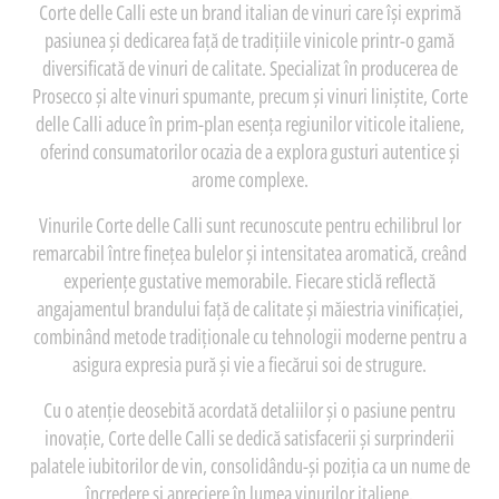
Corte delle Calli este un brand italian de vinuri care își exprimă
pasiunea și dedicarea față de tradițiile vinicole printr-o gamă
diversificată de vinuri de calitate. Specializat în producerea de
Prosecco și alte vinuri spumante, precum și vinuri liniștite, Corte
delle Calli aduce în prim-plan esența regiunilor viticole italiene,
oferind consumatorilor ocazia de a explora gusturi autentice și
arome complexe.
Vinurile Corte delle Calli sunt recunoscute pentru echilibrul lor
remarcabil între finețea bulelor și intensitatea aromatică, creând
experiențe gustative memorabile. Fiecare sticlă reflectă
angajamentul brandului față de calitate și măiestria vinificației,
combinând metode tradiționale cu tehnologii moderne pentru a
asigura expresia pură și vie a fiecărui soi de strugure.
Cu o atenție deosebită acordată detaliilor și o pasiune pentru
inovație, Corte delle Calli se dedică satisfacerii și surprinderii
palatele iubitorilor de vin, consolidându-și poziția ca un nume de
încredere și apreciere în lumea vinurilor italiene.