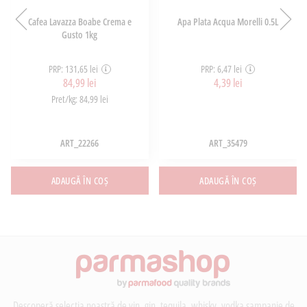
Cafea Lavazza Boabe Crema e
Apa Plata Acqua Morelli 0.5L
Gusto 1kg
PRP: 131,65 lei
PRP: 6,47 lei
84,99 lei
4,39 lei
Pret/kg: 84,99 lei
ART_22266
ART_35479
ADAUGĂ ÎN COȘ
ADAUGĂ ÎN COȘ
Descoperă selecția noastră de vin, gin, tequila, whisky, vodka șampanie de