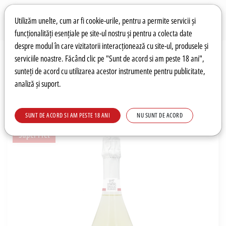
Preferințe pentru cookie-uri
Wishlist
Autentificare
Utilizăm unelte, cum ar fi cookie-urile, pentru a permite servicii și
funcționalități esențiale pe site-ul nostru și pentru a colecta date
despre modul în care vizitatorii interacționează cu site-ul, produsele și
0
serviciile noastre. Făcând clic pe "Sunt de acord si am peste 18 ani",
sunteți de acord cu utilizarea acestor instrumente pentru publicitate,
analiză și suport.
Recomandări
Prețuri fierbinți
Meniu
SUNT DE ACORD SI AM PESTE 18 ANI
NU SUNT DE ACORD
Super Pret