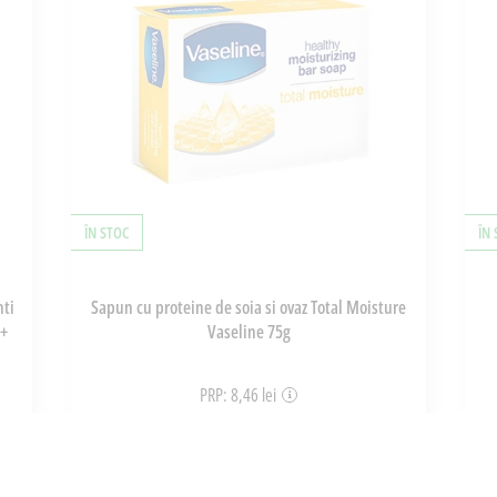
ÎN STOC
ÎN
nti
Sapun cu proteine de soia si ovaz Total Moisture
 +
Vaseline 75g
PRP: 8,46 lei
4,99 lei