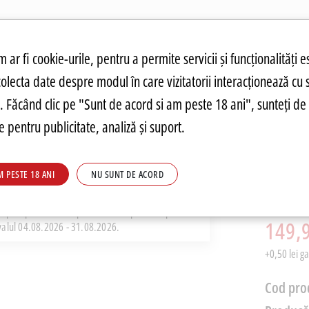
atuit.
tru cookie-uri
 ar fi cookie-urile, pentru a permite servicii și funcționalități e
colecta date despre modul în care vizitatorii interacționează cu 
ANDĂRI
PREȚURI FIERBINȚI
PARMA
FOOD
PARMA
DRINKS
C
re. Făcând clic pe "Sunt de acord si am peste 18 ani", sunteți de 
 pentru publicitate, analiză și suport.
Beluga
M PESTE 18 ANI
NU SUNT DE ACORD
0.7L
PRP: 369,8
i pret pe Parmashop.ro este competitiv raportat
149,9
rvalul 04.08.2026 - 31.08.2026.
+0,50 lei g
Cod pro