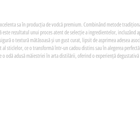
 excelenta sa în producția de vodcă premium. Combinând metode tradițional
ă este rezultatul unui proces atent de selecție a ingredientelor, incluzând apa
gură o textură mătăsoasă și un gust curat, lipsit de asprimea adesea asoci
t al sticlelor, ce o transformă într-un cadou distins sau în alegerea perfect
 o odă adusă măiestriei în arta distilării, oferind o experiență degustativă