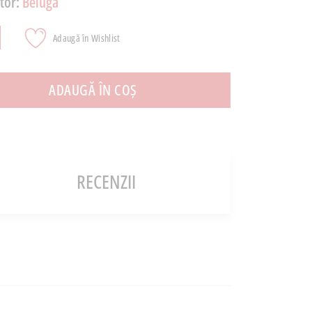
tor:
Beluga
Adaugă în Wishlist
ADAUGĂ ÎN COȘ
RECENZII