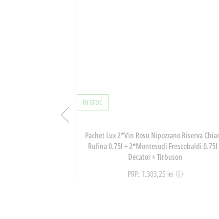
ÎN STOC
alvo 80g
Pachet Lux 2*Vin Rosu Nipozzano Riserva Chia
Rufina 0.75l + 2*Montesodi Frescobaldi 0.75l
Decator + Tirbuson
PRP: 1.303,25 lei
579,99 lei