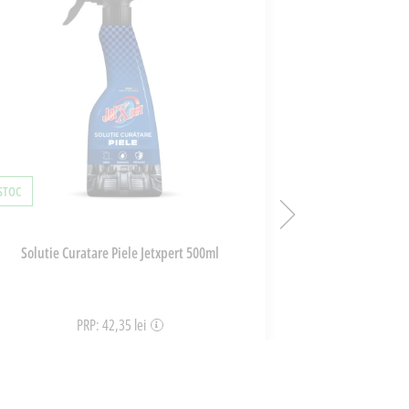
 STOC
ÎN STOC
Solutie Curatare Piele Jetxpert 500ml
Solutie Intret
PRP: 42,35 lei
P
28,39 lei