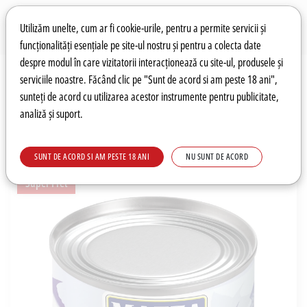
Preferințe pentru cookie-uri
Wishlist
Autentificare
Utilizăm unelte, cum ar fi cookie-urile, pentru a permite servicii și
funcționalități esențiale pe site-ul nostru și pentru a colecta date
despre modul în care vizitatorii interacționează cu site-ul, produsele și
0
serviciile noastre. Făcând clic pe "Sunt de acord si am peste 18 ani",
sunteți de acord cu utilizarea acestor instrumente pentru publicitate,
analiză și suport.
Recomandări
Prețuri fierbinți
Meniu
SUNT DE ACORD SI AM PESTE 18 ANI
NU SUNT DE ACORD
Super Pret