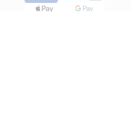
INFORMATII
Despre noi
Termeni si conditii
Politica de utilizare Cookie
Politica de confidentialitate
Lucreza cu noi
ANPC
UTILE
Cum cumpar?