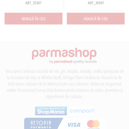
ART_35307
ART_36947
ADAUGĂ ÎN COȘ
ADAUGĂ ÎN COȘ
Descoperă selecția noastră de vin, gin, tequila, whisky, vodka șampanie de
la branduri de top ca Whitley Neill, Beluga Piper-Heidsieck. Bucură-te de
delicatese culinare de la Mutti și Calvo sau Tabasco. Vizitează magazinul
online Parmafood Group Distribution pentru băuturi alcoolice premium și
ingrediente de calitate.