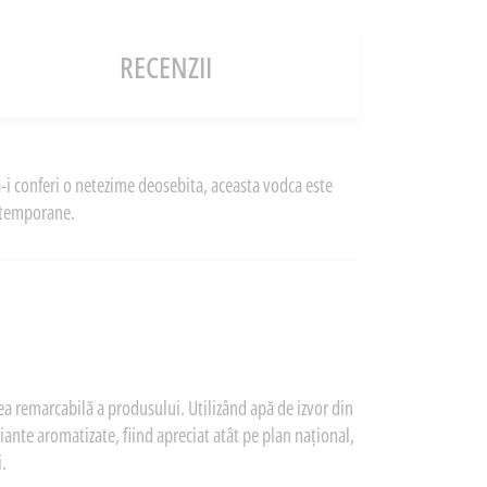
RECENZII
-i conferi o netezime deosebita, aceasta vodca este
ontemporane.
țea remarcabilă a produsului. Utilizând apă de izvor din
iante aromatizate, fiind apreciat atât pe plan național,
i.