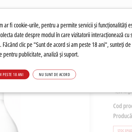
atuit.
tru cookie-uri
 ar fi cookie-urile, pentru a permite servicii și funcționalități e
colecta date despre modul în care vizitatorii interacționează cu 
ANDĂRI
PREȚURI FIERBINȚI
PARMA
FOOD
PARMA
DRINKS
C
re. Făcând clic pe "Sunt de acord si am peste 18 ani", sunteți de 
 pentru publicitate, analiză și suport.
Vodka 
M PESTE 18 ANI
NU SUNT DE ACORD
165,0
+0,50 lei g
Cod pro
Producă
STOC EPUI