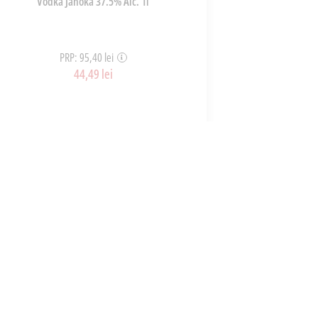
Vodka Janoka 37.5% Alc. 1l
Vodka 
PRP: 95,40 lei
P
44,49 lei
ART_35832
ADAUGĂ ÎN COȘ
A
CONTACT