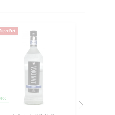
Super Pret
Super Pret
 STOC
ÎN STOC