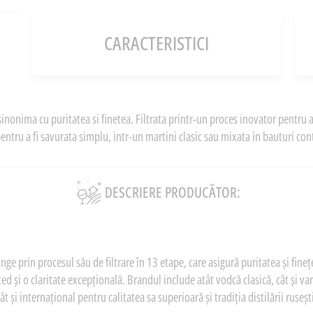
CARACTERISTICI
nonima cu puritatea si finetea. Filtrata printr-un proces inovator pentru a
entru a fi savurata simplu, intr-un martini clasic sau mixata in bauturi c
DESCRIERE PRODUCĂTOR:
e prin procesul său de filtrare în 13 etape, care asigură puritatea și fine
ed și o claritate excepțională. Brandul include atât vodcă clasică, cât și var
ât și internațional pentru calitatea sa superioară și tradiția distilării ruseșt