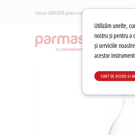
Livrare GRATUITA pentru comenzile peste 250 RON. Retur Gr
Preferințe pen
Utilizăm unelte, cum
nostru și pentru a 
RECOM
și serviciile noast
acestor instrumente
SUNT DE ACORD SI A