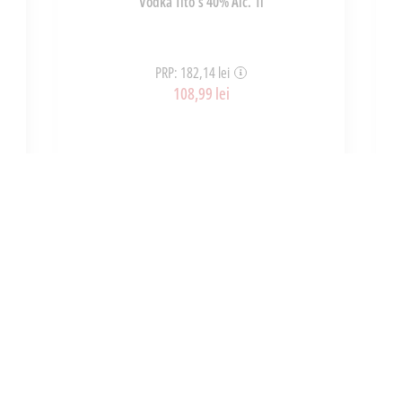
Vodka Tito's 40% Alc. 1l
PRP: 182,14 lei
108,99 lei
ART_35448
ADAUGĂ ÎN COȘ
INFORMATII
UTILE