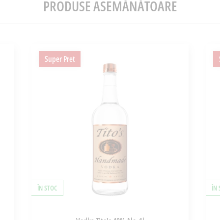
PRODUSE ASEMĂNĂTOARE
Super Pret
ÎN STOC
ÎN