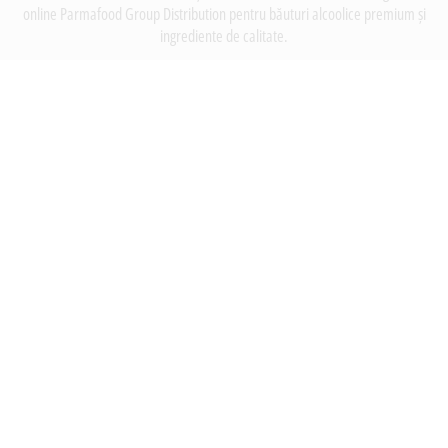
online Parmafood Group Distribution pentru băuturi alcoolice premium și
ingrediente de calitate.
INFORMATII
Despre noi
Termeni si conditii
Politica de utilizare Cookie
Politica de confidentialitate