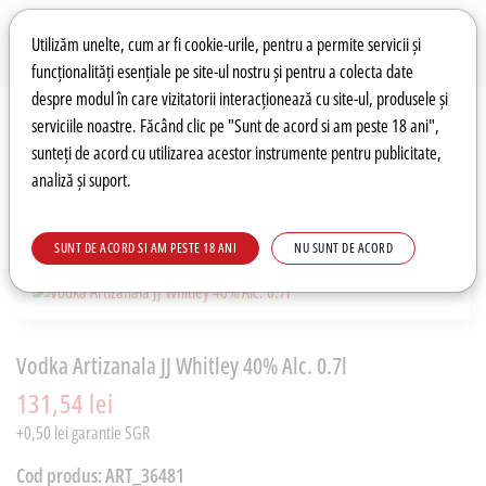
Preferințe pentru cookie-uri
Wishlist
Autentificare
Utilizăm unelte, cum ar fi cookie-urile, pentru a permite servicii și
funcționalități esențiale pe site-ul nostru și pentru a colecta date
despre modul în care vizitatorii interacționează cu site-ul, produsele și
0
serviciile noastre. Făcând clic pe "Sunt de acord si am peste 18 ani",
sunteți de acord cu utilizarea acestor instrumente pentru publicitate,
analiză și suport.
Recomandări
Prețuri fierbinți
Meniu
SUNT DE ACORD SI AM PESTE 18 ANI
NU SUNT DE ACORD
Vodka Artizanala JJ Whitley 40% Alc. 0.7l
131,54 lei
+0,50 lei garantie SGR
Cod produs:
ART_36481