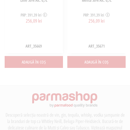
Lime 30% Alc. 0,7L
Menta 30% Alc. 0,7L
PRP: 391,39 lei
PRP: 391,39 lei
256,09 lei
256,09 lei
ART_35669
ART_35671
ADAUGĂ ÎN COȘ
ADAUGĂ ÎN COȘ
Descoperă selecția noastră de vin, gin, tequila, whisky, vodka șampanie de
la branduri de top ca Whitley Neill, Beluga Piper-Heidsieck. Bucură-te de
delicatese culinare de la Mutti și Calvo sau Tabasco. Vizitează magazinul