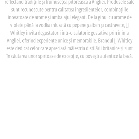
reflectând tradițiile și frumusețea pitorească a Angliei. Produsele sale
sunt recunoscute pentru calitatea ingredientelor, combinațiile
inovatoare de arome și ambalajul elegant. De la ginul cu arome de
violete până la vodka infuzată cu pepene galben și castravete, JJ
Whitley invită degustătorii într-o călătorie gustativă prin inima
Angliei, oferind experiențe unice și memorabile. Brandul JJ Whitley
este dedicat celor care apreciază măiestria distilării britanice și sunt
în căutarea unor spirtoase de excepție, cu povești autentice la bază.