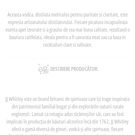
Aceasta vodca, distilata meticulos pentru puritate si claritate, este
expresia artizanatului distilatorului. Fiecare picatura incapsuleaza
esenta apei izvorate si a graului de cea mai buna calitate, rezultand o
bautura catifelata, ideala pentru a fi savurata neat sau ca baza in
cocktailuri clare si rafinate.
DESCRIERE PRODUCĂTOR:
JJ Whitley este un brand britanic de spirtoase care își trage inspirația
din patrimoniul familial bogat și din explorările naturii rurale
englezești. Lansat ca omagiu adus strămoșilor săi, care au fost
implicați în producția de băuturi alcoolice încă din 1762, JJ Whitley
oferă o gamă diversă de ginuri, vodcă și alte spirtoase, fiecare