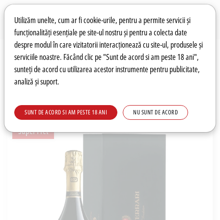
Preferințe pentru cookie-uri
Wishlist
Autentificare
Utilizăm unelte, cum ar fi cookie-urile, pentru a permite servicii și
funcționalități esențiale pe site-ul nostru și pentru a colecta date
despre modul în care vizitatorii interacționează cu site-ul, produsele și
0
serviciile noastre. Făcând clic pe "Sunt de acord si am peste 18 ani",
sunteți de acord cu utilizarea acestor instrumente pentru publicitate,
analiză și suport.
Recomandări
Prețuri fierbinți
Meniu
SUNT DE ACORD SI AM PESTE 18 ANI
NU SUNT DE ACORD
Super Pret