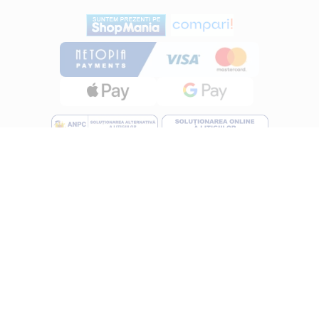
INFORMATII
Despre noi
Termeni si conditii
Politica de utilizare Cookie
Politica de confidentialitate
Lucreza cu noi
ANPC