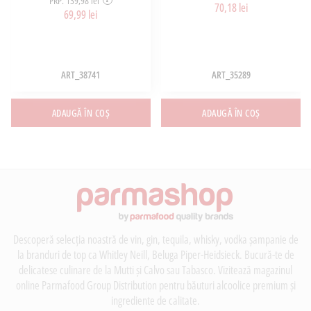
PRP: 139,98 lei
70,18 lei
69,99 lei
ART_38741
ART_35289
ADAUGĂ ÎN COȘ
ADAUGĂ ÎN COȘ
Descoperă selecția noastră de vin, gin, tequila, whisky, vodka șampanie de
la branduri de top ca Whitley Neill, Beluga Piper-Heidsieck. Bucură-te de
delicatese culinare de la Mutti și Calvo sau Tabasco. Vizitează magazinul
online Parmafood Group Distribution pentru băuturi alcoolice premium și
ingrediente de calitate.