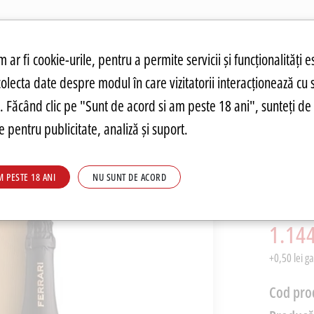
atuit.
tru cookie-uri
 ar fi cookie-urile, pentru a permite servicii și funcționalități e
colecta date despre modul în care vizitatorii interacționează cu 
ANDĂRI
PREȚURI FIERBINȚI
PARMA
FOOD
PARMA
DRINKS
C
re. Făcând clic pe "Sunt de acord si am peste 18 ani", sunteți de 
 pentru publicitate, analiză și suport.
Vin S
M PESTE 18 ANI
NU SUNT DE ACORD
Jerob
PRP: 1.577
1.144
+0,50 lei g
Cod pro