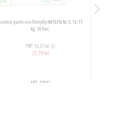
 STOC
ÎN STOC
Scutece pants eco-friendly NATEEN Nr.5, 12-17
Vin Rosu dezalco
kg. 20 buc.
PRP: 92,57 lei
P
27,79 lei
ART_33942
ADAUGĂ ÎN COȘ
A