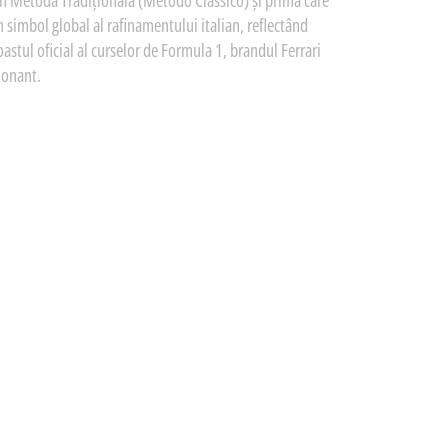
rin Metoda Tradițională (Metodo Classico) și prima care
n simbol global al rafinamentului italian, reflectând
astul oficial al curselor de Formula 1, brandul Ferrari
ionant.