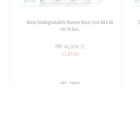
ÎN STOC
ÎN
Aleze biodegradabile Nateen Basic Line 60 x 60
cm 10 buc.
PRP: 46,28 lei
13,89 lei
ART_33957
ADAUGĂ ÎN COȘ