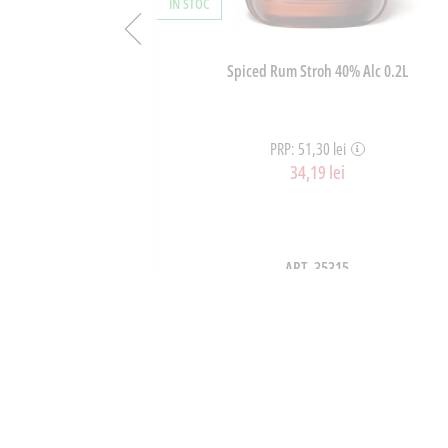
ÎN STOC
e Develey 75ml
Spiced Rum Stroh 40% Alc 0.2L
PRP: 51,30 lei
34,19 lei
ART_35315
OȘ
ADAUGĂ ÎN COȘ