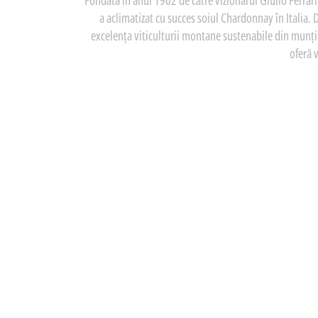
Fondată în anul 1902 de către vizionarul Giulio Ferrar
a aclimatizat cu succes soiul Chardonnay în Italia. 
excelența viticulturii montane sustenabile din munții 
oferă 