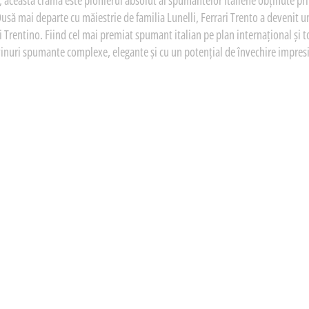
i, această cramă este pionierul absolut al spumantelor italiene obținute p
Dusă mai departe cu măiestrie de familia Lunelli, Ferrari Trento a devenit u
Trentino. Fiind cel mai premiat spumant italian pe plan internațional și to
vinuri spumante complexe, elegante și cu un potențial de învechire impres