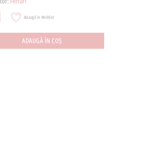
tor:
Ferrari
Adaugă în Wishlist
ADAUGĂ ÎN COȘ