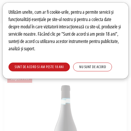
Preferințe pentru cookie-uri
Wishlist
Autentificare
Utilizăm unelte, cum ar fi cookie-urile, pentru a permite servicii și
funcționalități esențiale pe site-ul nostru și pentru a colecta date
despre modul în care vizitatorii interacționează cu site-ul, produsele și
0
serviciile noastre. Făcând clic pe "Sunt de acord si am peste 18 ani",
sunteți de acord cu utilizarea acestor instrumente pentru publicitate,
analiză și suport.
Recomandări
Prețuri fierbinți
Meniu
SUNT DE ACORD SI AM PESTE 18 ANI
NU SUNT DE ACORD
Super Pret