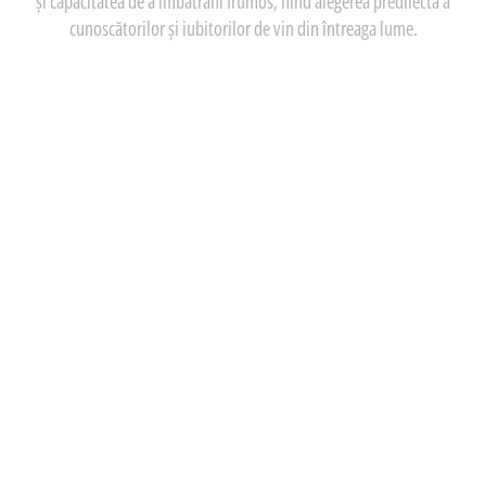
și capacitatea de a îmbătrâni frumos, fiind alegerea predilectă a
cunoscătorilor și iubitorilor de vin din întreaga lume.