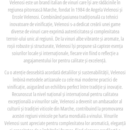
Velenosi este un brand italian de vinuri care își are rădăcinile în
regiunea pitorească Marche, fondat în 1984 de Angela Velenosi și
Ercole Velenosi. Combinând pasiunea tradițională cu tehnici
inovatoare de vinificație, Velenosi s-a dedicat creării unei game
diverse de vinuri care exprimă autenticitatea și complexitatea
terroir-ului unic al regiunii. De la vinuri albe vibrante și aromate, la
roșii robuste și structurate, Velenosi își propune să capteze esența
soiurilor locale și internaționale, fiecare vin fiind o reflecție a
angajamentului lor pentru calitate și excelență.
Cu o atenție deosebită acordată detaliilor și sustenabilității, Velenosi
îmbină metodele artizanale cu cele mai moderne practici de
vinificație, asigurând un echilibru perfect între tradiție și inovație.
Recunoscut la nivel național și internațional pentru calitatea
excepțională a vinurilor sale, Velenosi a devenit un ambasador al
culturii și tradiției viticole din Marche, contribuind la promovarea
acestei regiuni vinicole pe harta mondială a vinului. Vinurile
Velenosi sunt apreciate pentru complexitatea lor aromatică, eleganță