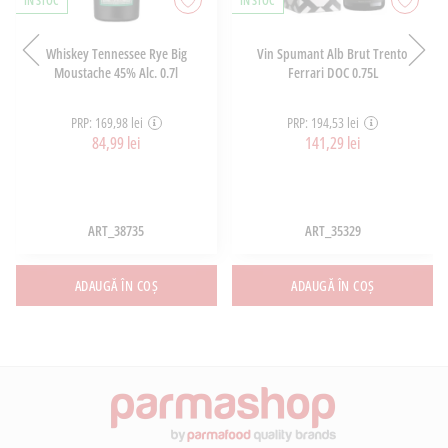
ÎN STOC
ÎN STOC
Whiskey Tennessee Rye Big
Vin Spumant Alb Brut Trento
Moustache 45% Alc. 0.7l
Ferrari DOC 0.75L
PRP: 169,98 lei
PRP: 194,53 lei
84,99 lei
141,29 lei
ART_38735
ART_35329
ADAUGĂ ÎN COȘ
ADAUGĂ ÎN COȘ