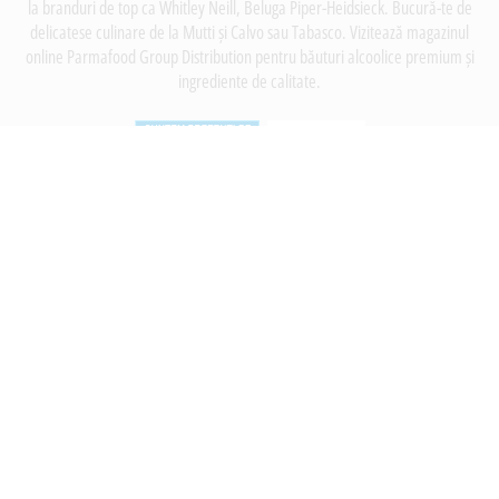
la branduri de top ca Whitley Neill, Beluga Piper-Heidsieck. Bucură-te de
delicatese culinare de la Mutti și Calvo sau Tabasco. Vizitează magazinul
online Parmafood Group Distribution pentru băuturi alcoolice premium și
ingrediente de calitate.
INFORMATII
Despre noi
Termeni si conditii
Politica de utilizare Cookie