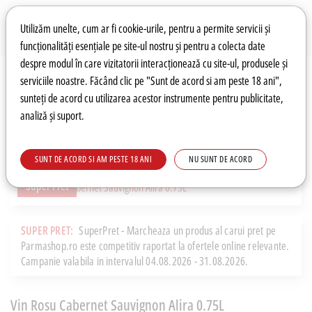
Preferințe pentru cookie-uri
Wishlist
Autentificare
Utilizăm unelte, cum ar fi cookie-urile, pentru a permite servicii și
funcționalități esențiale pe site-ul nostru și pentru a colecta date
despre modul în care vizitatorii interacționează cu site-ul, produsele și
0
serviciile noastre. Făcând clic pe "Sunt de acord si am peste 18 ani",
sunteți de acord cu utilizarea acestor instrumente pentru publicitate,
analiză și suport.
Recomandări
Prețuri fierbinți
Meniu
SUNT DE ACORD SI AM PESTE 18 ANI
NU SUNT DE ACORD
Super Pret
SUPER PRET:
SuperPret - Marcheaza un produs al carui pret pe
Parmashop.ro este competitiv raportat la ofertele online relevante.
Campanie valabila in intervalul 04.08.2026 - 31.08.2026.
Vin Rosu Cabernet Sauvignon Alira 0.75L