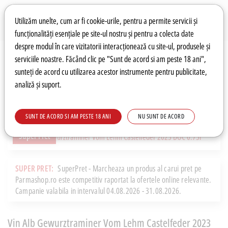
Preferințe pentru cookie-uri
Wishlist
Autentificare
Utilizăm unelte, cum ar fi cookie-urile, pentru a permite servicii și
funcționalități esențiale pe site-ul nostru și pentru a colecta date
despre modul în care vizitatorii interacționează cu site-ul, produsele și
0
serviciile noastre. Făcând clic pe "Sunt de acord si am peste 18 ani",
sunteți de acord cu utilizarea acestor instrumente pentru publicitate,
analiză și suport.
Recomandări
Prețuri fierbinți
Meniu
SUNT DE ACORD SI AM PESTE 18 ANI
NU SUNT DE ACORD
Super Pret
SUPER PRET:
SuperPret - Marcheaza un produs al carui pret pe
Parmashop.ro este competitiv raportat la ofertele online relevante.
Campanie valabila in intervalul 04.08.2026 - 31.08.2026.
Vin Alb Gewurztraminer Vom Lehm Castelfeder 2023