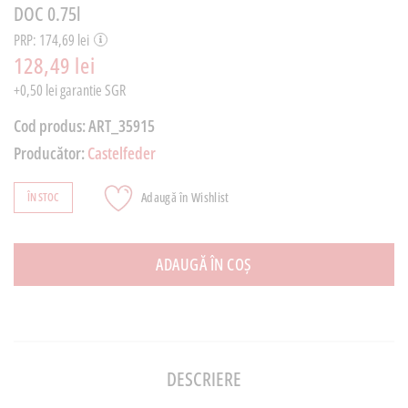
DOC 0.75l
PRP: 174,69 lei
128,49 lei
+0,50 lei garantie SGR
Cod produs:
ART_35915
Producător:
Castelfeder
Adaugă în Wishlist
ÎN STOC
ADAUGĂ ÎN COȘ
DESCRIERE