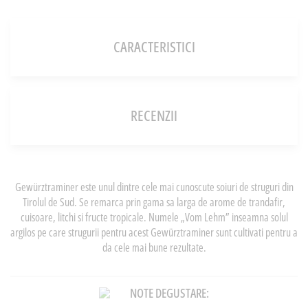
CARACTERISTICI
RECENZII
Gewürztraminer este unul dintre cele mai cunoscute soiuri de struguri din
Tirolul de Sud. Se remarca prin gama sa larga de arome de trandafir,
cuisoare, litchi si fructe tropicale. Numele „Vom Lehm” inseamna solul
argilos pe care strugurii pentru acest Gewürztraminer sunt cultivati pentru a
da cele mai bune rezultate.
NOTE DEGUSTARE: