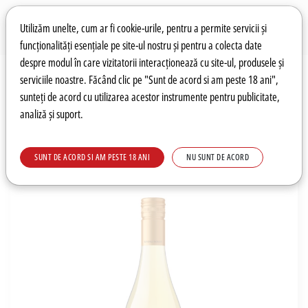
Preferințe pentru cookie-uri
Wishlist
Autentificare
Utilizăm unelte, cum ar fi cookie-urile, pentru a permite servicii și
funcționalități esențiale pe site-ul nostru și pentru a colecta date
despre modul în care vizitatorii interacționează cu site-ul, produsele și
0
serviciile noastre. Făcând clic pe "Sunt de acord si am peste 18 ani",
sunteți de acord cu utilizarea acestor instrumente pentru publicitate,
analiză și suport.
Recomandări
Prețuri fierbinți
Meniu
SUNT DE ACORD SI AM PESTE 18 ANI
NU SUNT DE ACORD