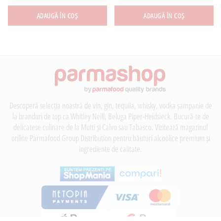
ADAUGĂ ÎN COȘ
ADAUGĂ ÎN COȘ
Descoperă selecția noastră de vin, gin, tequila, whisky, vodka șampanie de
la branduri de top ca Whitley Neill, Beluga Piper-Heidsieck. Bucură-te de
delicatese culinare de la Mutti și Calvo sau Tabasco. Vizitează magazinul
online Parmafood Group Distribution pentru băuturi alcoolice premium și
ingrediente de calitate.