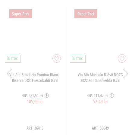
Super Pret
Super Pret
ÎN STOC
ÎN STOC
Vin Alb Benefizio Pomino Bianco
Vin Alb Moscato D'Asti DOCG
Riserva DOC Frescobaldi 0.75l
2022 Fontanafredda 0.75l
PRP: 281,51 lei
PRP: 111,47 lei
105,99 lei
52,49 lei
ART_36415
ART_35649