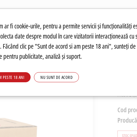
atuit.
tru cookie-uri
 ar fi cookie-urile, pentru a permite servicii și funcționalități e
colecta date despre modul în care vizitatorii interacționează cu 
ANDĂRI
PREȚURI FIERBINȚI
PARMA
FOOD
PARMA
DRINKS
C
re. Făcând clic pe "Sunt de acord si am peste 18 ani", sunteți de 
 pentru publicitate, analiză și suport.
Sos de
M PESTE 18 ANI
NU SUNT DE ACORD
499,5
Pret/l: 24,9
Cod pro
Producă
STOC EPUI