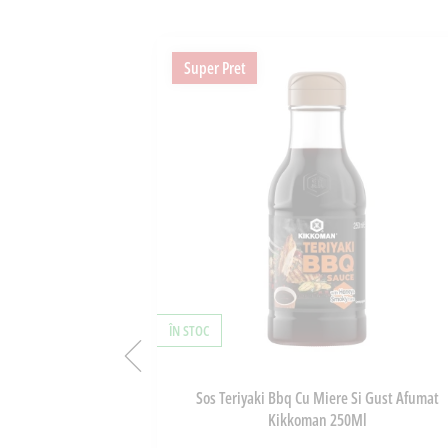
Super Pret
ÎN STOC
gon 150ml
Sos Teriyaki Bbq Cu Miere Si Gust Afumat
Kikkoman 250Ml