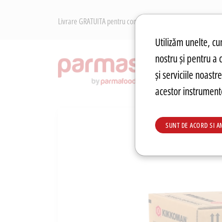
Livrare GRATUITA pentru comenzile peste 250 RON. Retur Gr
Preferințe pen
Utilizăm unelte, cum
nostru și pentru a 
RECOM
și serviciile noast
acestor instrumente
SUNT DE ACORD SI A