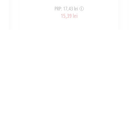
PRP: 17,43 lei
15,39 lei
ART_38174
ADAUGĂ ÎN COȘ
INFORMATII
UTILE
e noi
Cum cumpar?
i si conditii
Retur Produse