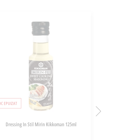
OC EPUIZAT
STOC EPUIZAT
Dressing In Stil Mirin Kikkoman 125ml
Ponzu Sos De 