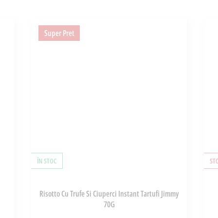
Super Pret
ÎN STOC
ST
Risotto Cu Trufe Si Ciuperci Instant Tartufi Jimmy
70G