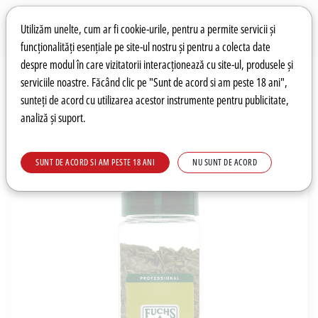
Preferințe pentru cookie-uri
Wishlist
Autentificare
Utilizăm unelte, cum ar fi cookie-urile, pentru a permite servicii și
funcționalități esențiale pe site-ul nostru și pentru a colecta date
despre modul în care vizitatorii interacționează cu site-ul, produsele și
0
serviciile noastre. Făcând clic pe "Sunt de acord si am peste 18 ani",
sunteți de acord cu utilizarea acestor instrumente pentru publicitate,
analiză și suport.
Recomandări
Prețuri fierbinți
Meniu
SUNT DE ACORD SI AM PESTE 18 ANI
NU SUNT DE ACORD