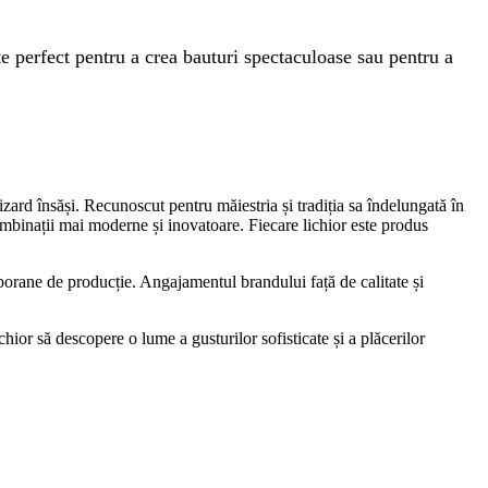
e perfect pentru a crea bauturi spectaculoase sau pentru a
ard însăși. Recunoscut pentru măiestria și tradiția sa îndelungată în
mbinații mai moderne și inovatoare. Fiecare lichior este produs
mporane de producție. Angajamentul brandului față de calitate și
hior să descopere o lume a gusturilor sofisticate și a plăcerilor