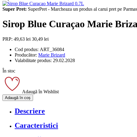
Super Pret:
SuperPret - Marcheaza un produs al carui pret pe Parmash
Sirop Blue Curaçao Marie Briz
PRP: 49,63 lei
30,49 lei
Cod produs:
ART_36084
Producător:
Marie Brizard
Valabilitate produs:
29.02.2028
În stoc
Adaugă în Wishlist
Adaugă în coș
Descriere
Caracteristici