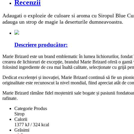
Recenzii
Adaugati o explozie de culoare si aroma cu Siropul Blue Cura
adauga un strop de magie la deserturile dumneavoastra.
Descriere producător:
Marie Brizard este un brand emblematic în lumea lichiorurilor, fondat 
crearea de lichioruri de excepție, brandul Marie Brizard oferă o gamă 
folosind ingrediente de cea mai înaltă calitate, selecționate cu grijă pe
Dedicat excelenței și inovației, Marie Brizard continuă să fie un pioni
originalitate este recunoscut la nivel mondial, fiind apreciat atât de co
Marie Brizard rămâne fidel moștenirii sale bogate și pasiunii fondatoare
rafinate.
Categorie Produs
Sirop
Calorii
1377 kJ / 324 kcal
Grăsimi