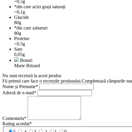
<0,5g
*din care acizi grași saturați
<0,1g
Glucide
80g
*din care zaharuri
80g
Proteine
<0,5g
Sare
0,05g
Brand:
Marie Brizard
Nu sunt recenzii la acest produs
Fii primul care face o recenzile produsului.Completează câmpurile marc
Nume și Prenume*
Adresă de e-mail*
Comentariu*
Rating acordat*
5
4
3
2
1
0