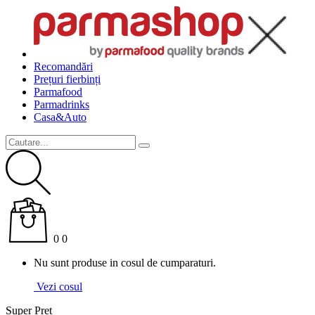
Recomandări
Prețuri fierbinți
Parma
food
Parma
drinks
Casa&Auto
0
0
Nu sunt produse in cosul de cumparaturi.
Vezi cosul
Super Pret