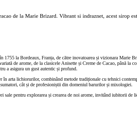
cao de la Marie Brizard. Vibrant si indraznet, acest sirop est
în 1755 la Bordeaux, Franța, de către inovatoarea și vizionara Marie Briz
variată de arome, de la clasicele Anisette și Creme de Cacao, până la co
ntru a asigura un gust autentic și profund.
er în arta lichiorurilor, combinând metode tradiționale cu tehnici conte
nsumatori, cât și de profesioniștii din domeniul barurilor și mixologiei.
i sale pentru explorarea și crearea de noi arome, invitând iubitorii de lic