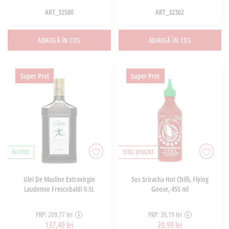
ART_32580
ART_32302
ADAUGĂ ÎN COȘ
ADAUGĂ ÎN COȘ
Super Pret
Super Pret
ÎN STOC
STOC EPUIZAT
Ulei De Masline Extravirgin
Sos Sriracha Hot Chilli, Flying
Laudemio Frescobaldi 0.5L
Goose, 455 ml
PRP: 209,77 lei
PRP: 39,19 lei
137,49 lei
20,99 lei