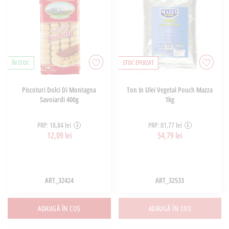
ÎN STOC
STOC EPUIZAT
Piscoturi Dolci Di Montagna
Ton In Ulei Vegetal Pouch Mazza
Savoiardi 400g
1kg
PRP: 18,84 lei
PRP: 81,77 lei
12,09 lei
54,79 lei
ART_32424
ART_32533
ADAUGĂ ÎN COȘ
ADAUGĂ ÎN COȘ