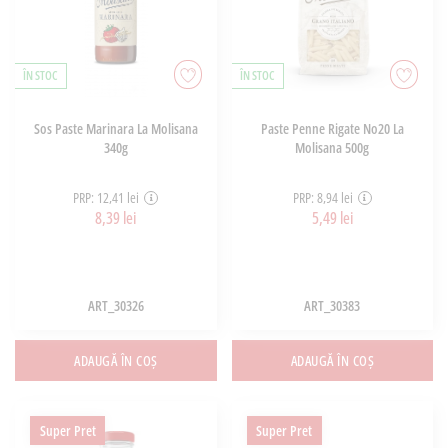
ÎN STOC
ÎN STOC
Sos Paste Marinara La Molisana
Paste Penne Rigate No20 La
340g
Molisana 500g
PRP: 12,41 lei
PRP: 8,94 lei
8,39 lei
5,49 lei
ART_30326
ART_30383
ADAUGĂ ÎN COȘ
ADAUGĂ ÎN COȘ
Super Pret
Super Pret