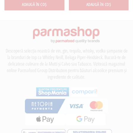
ADAUGĂ ÎN COȘ
ADAUGĂ ÎN COȘ
Descoperă selecția noastră de vin, gin, tequila, whisky, vodka șampanie de
la branduri de top ca Whitley Neill, Beluga Piper-Heidsieck. Bucură-te de
delicatese culinare de la Mutti și Calvo sau Tabasco. Vizitează magazinul
online Parmafood Group Distribution pentru băuturi alcoolice premium și
ingrediente de calitate.