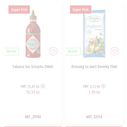
Super Pret
Super Pret
ÎN STOC
ÎN STOC
Tabasco Sos Sriracha 256ml
Dressing Cu Iaurt Develey 75ml
PRP: 25,41 lei
PRP: 3,13 lei
16,59 lei
1,99 lei
ART_29743
ART_32314