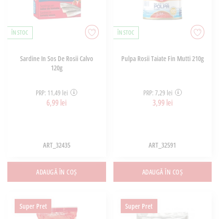
ÎN STOC
ÎN STOC
Sardine In Sos De Rosii Calvo
Pulpa Rosii Taiate Fin Mutti 210g
120g
PRP: 11,49 lei
PRP: 7,29 lei
6,99 lei
3,99 lei
ART_32435
ART_32591
ADAUGĂ ÎN COȘ
ADAUGĂ ÎN COȘ
Super Pret
Super Pret