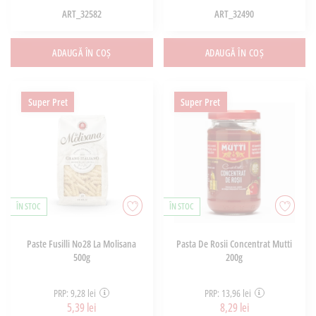
ART_32582
ART_32490
ADAUGĂ ÎN COȘ
ADAUGĂ ÎN COȘ
Super Pret
Super Pret
ÎN STOC
ÎN STOC
Paste Fusilli No28 La Molisana
Pasta De Rosii Concentrat Mutti
500g
200g
PRP: 9,28 lei
PRP: 13,96 lei
5,39 lei
8,29 lei