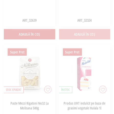
ART_32639
ART_32324
ADAUGĂ ÎN COȘ
ADAUGĂ ÎN COȘ
Super Pret
Super Pret
STOC EPUIZAT
ÎN STOC
Paste Mezzi Rigatoni No32 La
Produs UHT indulcit pe baza de
Molisana 500g
grasimi vegetale Hulala 1l