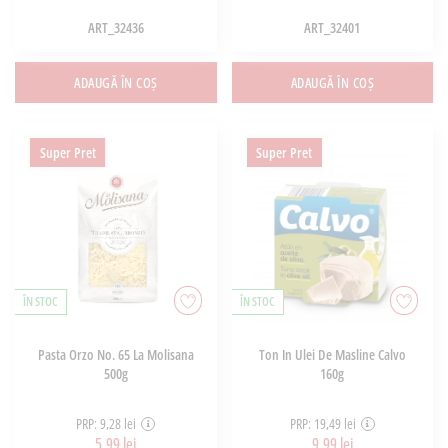
ART_32436
ART_32401
ADAUGĂ ÎN COȘ
ADAUGĂ ÎN COȘ
Super Pret
Super Pret
ÎN STOC
ÎN STOC
Pasta Orzo No. 65 La Molisana
Ton In Ulei De Masline Calvo
500g
160g
PRP: 9,28 lei
PRP: 19,49 lei
5,99 lei
9,99 lei