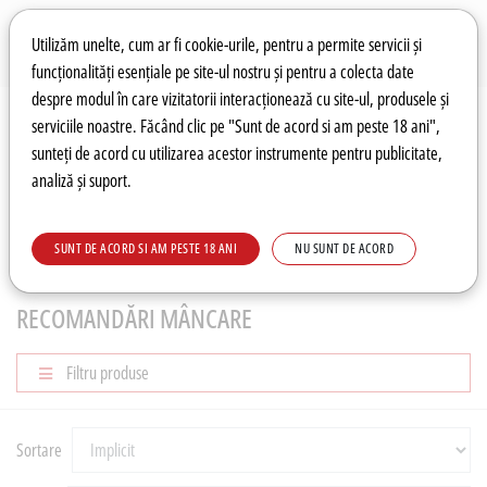
Preferințe pentru cookie-uri
Wishlist
Autentificare
Utilizăm unelte, cum ar fi cookie-urile, pentru a permite servicii și
funcționalități esențiale pe site-ul nostru și pentru a colecta date
despre modul în care vizitatorii interacționează cu site-ul, produsele și
0
serviciile noastre. Făcând clic pe "Sunt de acord si am peste 18 ani",
sunteți de acord cu utilizarea acestor instrumente pentru publicitate,
analiză și suport.
Recomandări
Prețuri fierbinți
Meniu
SUNT DE ACORD SI AM PESTE 18 ANI
NU SUNT DE ACORD
RECOMANDĂRI
Recomandări mâncare
RECOMANDĂRI MÂNCARE
Filtru produse
Sortare