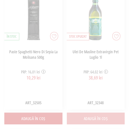
ÎN STOC
STOC EPUIZAT
Paste Spaghetti Nero Di Sepia La
Ulei De Masline Extravirgin Pet
Molisana 500g
Luglio 1l
PRP: 16,01 lei
PRP: 64,02 lei
10,29 lei
38,69 lei
ART_32505
ART_32348
ADAUGĂ ÎN COȘ
ADAUGĂ ÎN COȘ