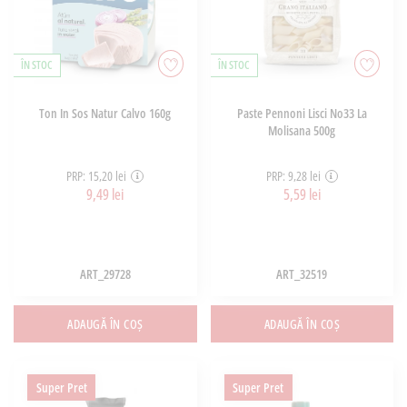
ÎN STOC
ÎN STOC
Ton In Sos Natur Calvo 160g
Paste Pennoni Lisci No33 La
Molisana 500g
PRP: 15,20 lei
PRP: 9,28 lei
9,49 lei
5,59 lei
ART_29728
ART_32519
ADAUGĂ ÎN COȘ
ADAUGĂ ÎN COȘ
Super Pret
Super Pret