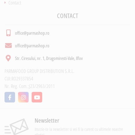
Contact
CONTACT
office@parmashop.ro
office@parmashop.ro
Str. Ciresului, nr. 1, Dragomiresti-Vale, Ilfov
PARMAFOOD GROUP DISTRIBUTION S.R.L.
CUI:RO29337854
Nr. Reg. Com.:J23/2963/2011
Newsletter
Inscrie-te la newsletter si vei fi la curent cu ultimele noastre
oferte!