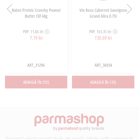
Baton Proteic Crunchy Peanut
Vin Rosu Cabernet Sauvignon
Butter Clif 68g
Grand Alira 0.75l
PRP: 11,86 lei
PRP: 163,35 lei
7,19 lei
130,69 lei
ART_31296
ART_36934
ADAUGĂ ÎN COȘ
ADAUGĂ ÎN COȘ
Descoperă selecția noastră de vin, gin, tequila, whisky, vodka șampanie de