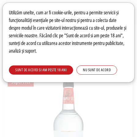
Preferințe pentru cookie-uri
Wishlist
Autentificare
Utilizăm unelte, cum ar fi cookie-urile, pentru a permite servicii și
funcționalități esențiale pe site-ul nostru și pentru a colecta date
despre modul în care vizitatorii interacționează cu site-ul, produsele și
0
serviciile noastre. Făcând clic pe "Sunt de acord si am peste 18 ani",
sunteți de acord cu utilizarea acestor instrumente pentru publicitate,
analiză și suport.
Recomandări
Prețuri fierbinți
Meniu
SUNT DE ACORD SI AM PESTE 18 ANI
NU SUNT DE ACORD
Super Pret