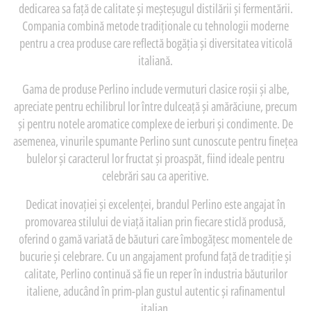
dedicarea sa față de calitate și meșteșugul distilării și fermentării.
Compania combină metode tradiționale cu tehnologii moderne
pentru a crea produse care reflectă bogăția și diversitatea viticolă
italiană.
Gama de produse Perlino include vermuturi clasice roșii și albe,
apreciate pentru echilibrul lor între dulceață și amărăciune, precum
și pentru notele aromatice complexe de ierburi și condimente. De
asemenea, vinurile spumante Perlino sunt cunoscute pentru finețea
bulelor și caracterul lor fructat și proaspăt, fiind ideale pentru
celebrări sau ca aperitive.
Dedicat inovației și excelenței, brandul Perlino este angajat în
promovarea stilului de viață italian prin fiecare sticlă produsă,
oferind o gamă variată de băuturi care îmbogățesc momentele de
bucurie și celebrare. Cu un angajament profund față de tradiție și
calitate, Perlino continuă să fie un reper în industria băuturilor
italiene, aducând în prim-plan gustul autentic și rafinamentul
italian.