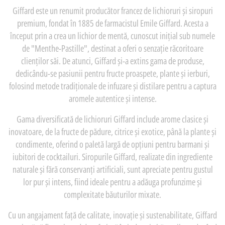
Giffard este un renumit producător francez de lichioruri și siropuri
premium, fondat în 1885 de farmacistul Emile Giffard. Acesta a
început prin a crea un lichior de mentă, cunoscut inițial sub numele
de "Menthe-Pastille", destinat a oferi o senzație răcoritoare
clienților săi. De atunci, Giffard și-a extins gama de produse,
dedicându-se pasiunii pentru fructe proaspete, plante și ierburi,
folosind metode tradiționale de infuzare și distilare pentru a captura
aromele autentice și intense.
Gama diversificată de lichioruri Giffard include arome clasice și
inovatoare, de la fructe de pădure, citrice și exotice, până la plante și
condimente, oferind o paletă largă de opțiuni pentru barmani și
iubitori de cocktailuri. Siropurile Giffard, realizate din ingrediente
naturale și fără conservanți artificiali, sunt apreciate pentru gustul
lor pur și intens, fiind ideale pentru a adăuga profunzime și
complexitate băuturilor mixate.
Cu un angajament față de calitate, inovație și sustenabilitate, Giffard