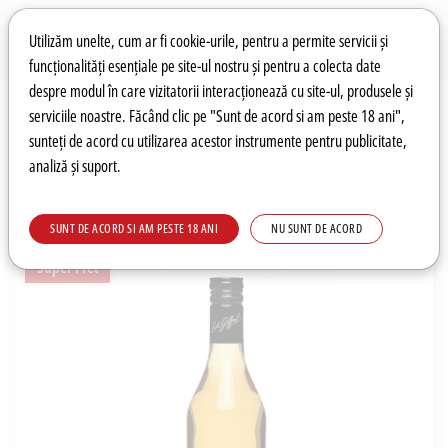
Preferințe pentru cookie-uri
Wishlist
Autentificare
Utilizăm unelte, cum ar fi cookie-urile, pentru a permite servicii și
funcționalități esențiale pe site-ul nostru și pentru a colecta date
despre modul în care vizitatorii interacționează cu site-ul, produsele și
0
serviciile noastre. Făcând clic pe "Sunt de acord si am peste 18 ani",
sunteți de acord cu utilizarea acestor instrumente pentru publicitate,
analiză și suport.
Recomandări
Prețuri fierbinți
Meniu
SUNT DE ACORD SI AM PESTE 18 ANI
NU SUNT DE ACORD
Super Pret