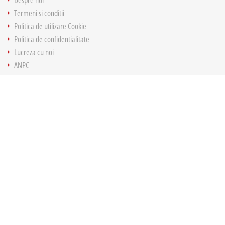
Despre noi
Termeni si conditii
Politica de utilizare Cookie
Politica de confidentialitate
Lucreza cu noi
ANPC
UTILE
Cum cumpar?
Retur Produse
Politica GDPR
SOL
Contact
CONTACT
office@parmashop.ro