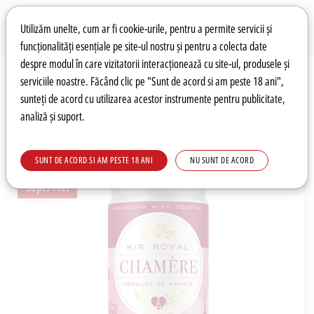
Preferințe pentru cookie-uri
Wishlist
Autentificare
Utilizăm unelte, cum ar fi cookie-urile, pentru a permite servicii și
funcționalități esențiale pe site-ul nostru și pentru a colecta date
despre modul în care vizitatorii interacționează cu site-ul, produsele și
0
serviciile noastre. Făcând clic pe "Sunt de acord si am peste 18 ani",
sunteți de acord cu utilizarea acestor instrumente pentru publicitate,
analiză și suport.
Recomandări
Prețuri fierbinți
Meniu
SUNT DE ACORD SI AM PESTE 18 ANI
NU SUNT DE ACORD
Super Pret