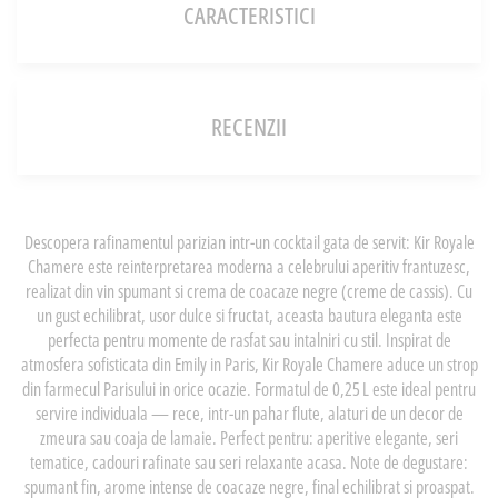
CARACTERISTICI
RECENZII
Descopera rafinamentul parizian intr-un cocktail gata de servit: Kir Royale
Chamere este reinterpretarea moderna a celebrului aperitiv frantuzesc,
realizat din vin spumant si crema de coacaze negre (creme de cassis). Cu
un gust echilibrat, usor dulce si fructat, aceasta bautura eleganta este
perfecta pentru momente de rasfat sau intalniri cu stil. Inspirat de
atmosfera sofisticata din Emily in Paris, Kir Royale Chamere aduce un strop
din farmecul Parisului in orice ocazie. Formatul de 0,25 L este ideal pentru
servire individuala — rece, intr-un pahar flute, alaturi de un decor de
zmeura sau coaja de lamaie. Perfect pentru: aperitive elegante, seri
tematice, cadouri rafinate sau seri relaxante acasa. Note de degustare:
spumant fin, arome intense de coacaze negre, final echilibrat si proaspat.