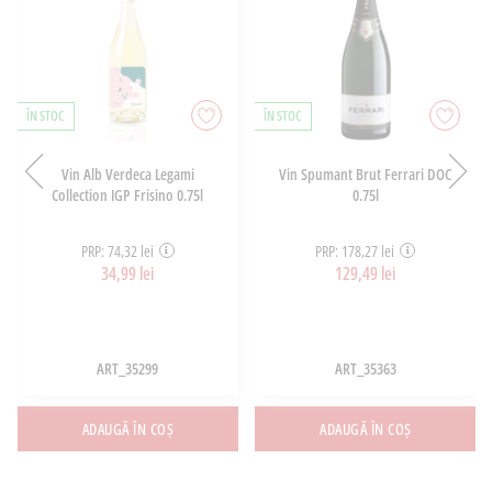
ÎN STOC
ÎN STOC
Vin Alb Verdeca Legami
Vin Spumant Brut Ferrari DOC
Collection IGP Frisino 0.75l
0.75l
PRP: 74,32 lei
PRP: 178,27 lei
34,99 lei
129,49 lei
ART_35299
ART_35363
ADAUGĂ ÎN COȘ
ADAUGĂ ÎN COȘ