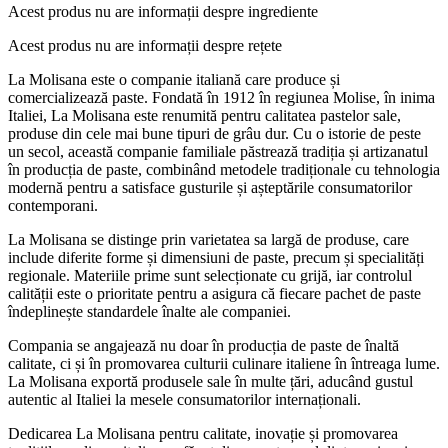
Acest produs nu are informații despre ingrediente
Acest produs nu are informații despre rețete
La Molisana este o companie italiană care produce și
comercializează paste. Fondată în 1912 în regiunea Molise, în inima
Italiei, La Molisana este renumită pentru calitatea pastelor sale,
produse din cele mai bune tipuri de grâu dur. Cu o istorie de peste
un secol, această companie familiale păstrează tradiția și artizanatul
în producția de paste, combinând metodele tradiționale cu tehnologia
modernă pentru a satisface gusturile și așteptările consumatorilor
contemporani.
La Molisana se distinge prin varietatea sa largă de produse, care
include diferite forme și dimensiuni de paste, precum și specialități
regionale. Materiile prime sunt selecționate cu grijă, iar controlul
calității este o prioritate pentru a asigura că fiecare pachet de paste
îndeplinește standardele înalte ale companiei.
Compania se angajează nu doar în producția de paste de înaltă
calitate, ci și în promovarea culturii culinare italiene în întreaga lume.
La Molisana exportă produsele sale în multe țări, aducând gustul
autentic al Italiei la mesele consumatorilor internaționali.
Dedicarea La Molisana pentru calitate, inovație și promovarea