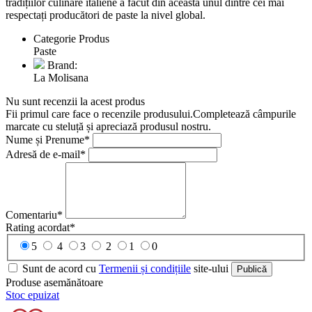
tradițiilor culinare italiene a făcut din aceasta unul dintre cei mai
respectați producători de paste la nivel global.
Categorie Produs
Paste
Brand:
La Molisana
Nu sunt recenzii la acest produs
Fii primul care face o recenzile produsului.Completează câmpurile
marcate cu steluță și apreciază produsul nostru.
Nume și Prenume*
Adresă de e-mail*
Comentariu*
Rating acordat*
5
4
3
2
1
0
Sunt de acord cu
Termenii și condițiile
site-ului
Publică
Produse asemănătoare
Stoc epuizat