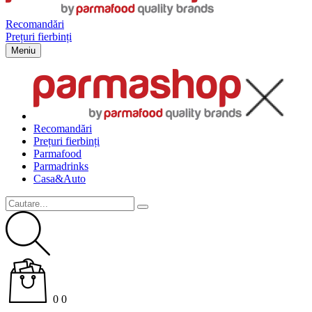
Recomandări
Prețuri fierbinți
Meniu
Recomandări
Prețuri fierbinți
Parma
food
Parma
drinks
Casa&Auto
0
0