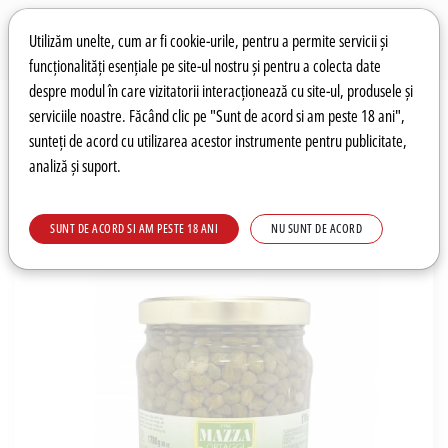
Preferințe pentru cookie-uri
Wishlist
Autentificare
Utilizăm unelte, cum ar fi cookie-urile, pentru a permite servicii și
funcționalități esențiale pe site-ul nostru și pentru a colecta date
despre modul în care vizitatorii interacționează cu site-ul, produsele și
0
serviciile noastre. Făcând clic pe "Sunt de acord si am peste 18 ani",
sunteți de acord cu utilizarea acestor instrumente pentru publicitate,
analiză și suport.
Recomandări
Prețuri fierbinți
Meniu
SUNT DE ACORD SI AM PESTE 18 ANI
NU SUNT DE ACORD