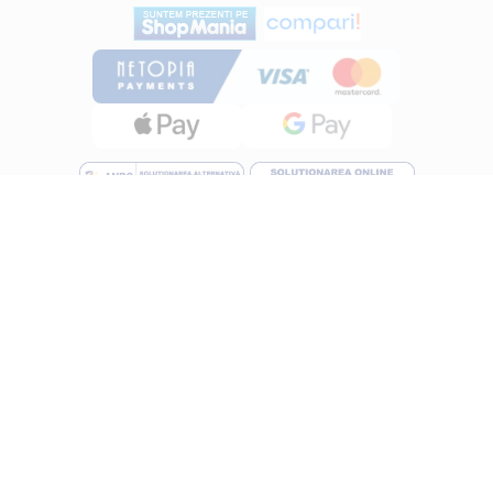
INFORMATII
Despre noi
Termeni si conditii
Politica de utilizare Cookie
Politica de confidentialitate
Lucreza cu noi
ANPC