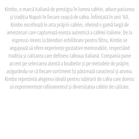
Kimbo, o marcă italiană de prestigiu în lumea cafelei, aduce pasiunea
și tradiția Napoli în fiecare ceașcă de cafea. Înființată în anii '60,
Kimbo excellează în arta prăjirii cafelei, oferind o gamă largă de
amestecuri care capturează esența autentică a cafelei italiene. De la
espresso intens la blenduri echilibrate pentru filtru, Kimbo se
angajează să ofere experiențe gustative memorabile, respectând
tradiția și calitatea care definesc cafeaua italiană. Compania pune
accent pe selectarea atentă a boabelor și pe metodele de prăjire,
asigurându-se că fiecare sortiment își păstrează caracterul și aroma.
Kimbo reprezintă alegerea ideală pentru iubitorii de cafea care doresc
să experimenteze rafinamentul și diversitatea cafelei de calitate.