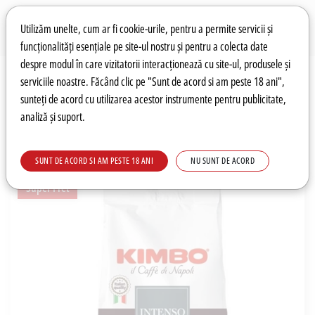
Preferințe pentru cookie-uri
Wishlist
Autentificare
Utilizăm unelte, cum ar fi cookie-urile, pentru a permite servicii și
funcționalități esențiale pe site-ul nostru și pentru a colecta date
despre modul în care vizitatorii interacționează cu site-ul, produsele și
0
serviciile noastre. Făcând clic pe "Sunt de acord si am peste 18 ani",
sunteți de acord cu utilizarea acestor instrumente pentru publicitate,
analiză și suport.
Recomandări
Prețuri fierbinți
Meniu
SUNT DE ACORD SI AM PESTE 18 ANI
NU SUNT DE ACORD
Super Pret