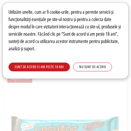
Preferințe pentru cookie-uri
Wishlist
Autentificare
Utilizăm unelte, cum ar fi cookie-urile, pentru a permite servicii și
funcționalități esențiale pe site-ul nostru și pentru a colecta date
despre modul în care vizitatorii interacționează cu site-ul, produsele și
0
serviciile noastre. Făcând clic pe "Sunt de acord si am peste 18 ani",
sunteți de acord cu utilizarea acestor instrumente pentru publicitate,
analiză și suport.
Recomandări
Prețuri fierbinți
Meniu
SUNT DE ACORD SI AM PESTE 18 ANI
NU SUNT DE ACORD
Super Pret