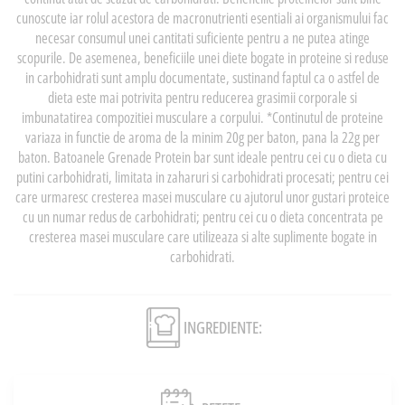
cunoscute iar rolul acestora de macronutrienti esentiali ai organismului fac
necesar consumul unei cantitati suficiente pentru a ne putea atinge
scopurile. De asemenea, beneficiile unei diete bogate in proteine si reduse
in carbohidrati sunt amplu documentate, sustinand faptul ca o astfel de
dieta este mai potrivita pentru reducerea grasimii corporale si
imbunatatirea compozitiei musculare a corpului. *Continutul de proteine
variaza in functie de aroma de la minim 20g per baton, pana la 22g per
baton. Batoanele Grenade Protein bar sunt ideale pentru cei cu o dieta cu
putini carbohidrati, limitata in zaharuri si carbohidrati procesati; pentru cei
care urmaresc cresterea masei musculare cu ajutorul unor gustari proteice
cu un numar redus de carbohidrati; pentru cei cu o dieta concentrata pe
cresterea masei musculare care utilizeaza si alte suplimente bogate in
carbohidrati.
INGREDIENTE: