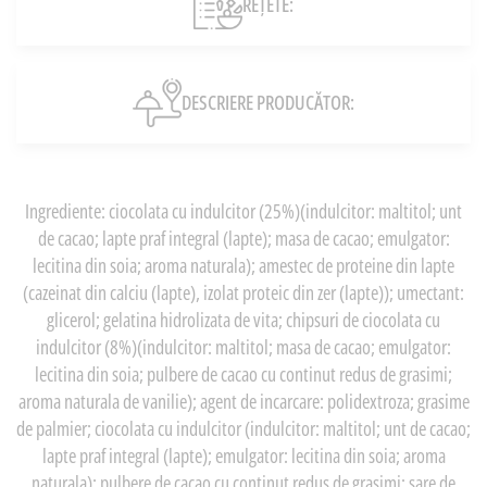
REȚETE:
DESCRIERE PRODUCĂTOR:
Ingrediente: ciocolata cu indulcitor (25%)(indulcitor: maltitol; unt
de cacao; lapte praf integral (lapte); masa de cacao; emulgator:
lecitina din soia; aroma naturala); amestec de proteine din lapte
(cazeinat din calciu (lapte), izolat proteic din zer (lapte)); umectant:
glicerol; gelatina hidrolizata de vita; chipsuri de ciocolata cu
indulcitor (8%)(indulcitor: maltitol; masa de cacao; emulgator:
lecitina din soia; pulbere de cacao cu continut redus de grasimi;
aroma naturala de vanilie); agent de incarcare: polidextroza; grasime
de palmier; ciocolata cu indulcitor (indulcitor: maltitol; unt de cacao;
lapte praf integral (lapte); emulgator: lecitina din soia; aroma
naturala); pulbere de cacao cu continut redus de grasimi; sare de