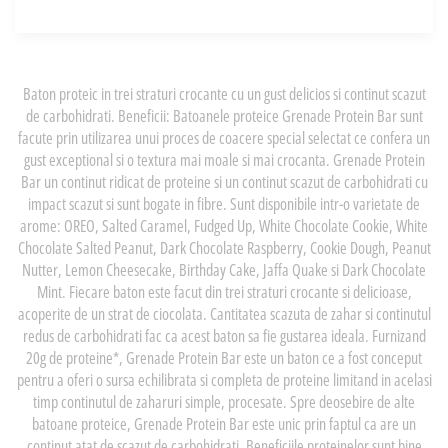
Baton proteic in trei straturi crocante cu un gust delicios si continut scazut
de carbohidrati. Beneficii: Batoanele proteice Grenade Protein Bar sunt
facute prin utilizarea unui proces de coacere special selectat ce confera un
gust exceptional si o textura mai moale si mai crocanta. Grenade Protein
Bar un continut ridicat de proteine si un continut scazut de carbohidrati cu
impact scazut si sunt bogate in fibre. Sunt disponibile intr-o varietate de
arome: OREO, Salted Caramel, Fudged Up, White Chocolate Cookie, White
Chocolate Salted Peanut, Dark Chocolate Raspberry, Cookie Dough, Peanut
Nutter, Lemon Cheesecake, Birthday Cake, Jaffa Quake si Dark Chocolate
Mint. Fiecare baton este facut din trei straturi crocante si delicioase,
acoperite de un strat de ciocolata. Cantitatea scazuta de zahar si continutul
redus de carbohidrati fac ca acest baton sa fie gustarea ideala. Furnizand
20g de proteine*, Grenade Protein Bar este un baton ce a fost conceput
pentru a oferi o sursa echilibrata si completa de proteine limitand in acelasi
timp continutul de zaharuri simple, procesate. Spre deosebire de alte
batoane proteice, Grenade Protein Bar este unic prin faptul ca are un
continut atat de scazut de carbohidrati. Beneficiile proteinelor sunt bine