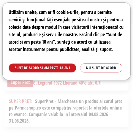
Preferințe pentru cookie-uri
Wishlist
Autentificare
Utilizăm unelte, cum ar fi cookie-urile, pentru a permite
servicii și funcționalități esențiale pe site-ul nostru și pentru a
colecta date despre modul în care vizitatorii interacționează cu
site-ul, produsele și serviciile noastre. Făcând clic pe "Sunt de
0
acord si am peste 18 ani", sunteți de acord cu utilizarea
acestor instrumente pentru publicitate, analiză și suport.
Recomandări
Prețuri fierbinți
Meniu
SUNT DE ACORD SI AM PESTE 18 ANI
NU SUNT DE ACORD
Super Pret
SUPER PRET:
SuperPret - Marcheaza un produs al carui pret
pe Parmashop.ro este competitiv raportat la ofertele online
relevante. Campanie valabila in intervalul 04.08.2026 -
31.08.2026.