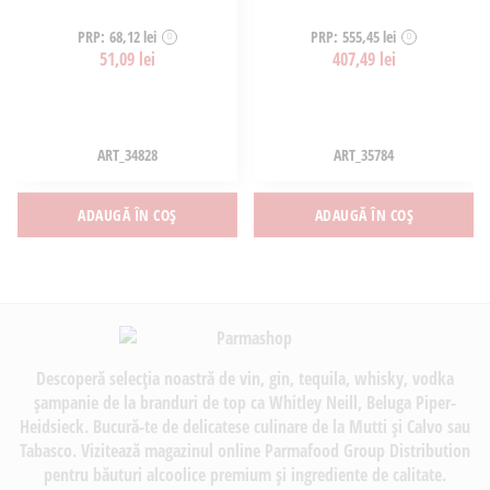
PRP: 68,12 lei
PRP: 555,45 lei
51,09 lei
407,49 lei
ART_34828
ART_35784
ADAUGĂ ÎN COȘ
ADAUGĂ ÎN COȘ
Descoperă selecția noastră de vin, gin, tequila, whisky, vodka
șampanie de la branduri de top ca Whitley Neill, Beluga Piper-
Heidsieck. Bucură-te de delicatese culinare de la Mutti și Calvo sau
Tabasco. Vizitează magazinul online Parmafood Group Distribution
pentru băuturi alcoolice premium și ingrediente de calitate.