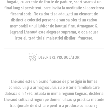
bogata, cu accente de fructe de padure, scortisoara si un
final lung si persistent, care invita la meditatie si aprecierea
fiecarui sorb. Fie ca doriti sa adaugati un element de
distinctie colectiei personale sau sa oferiti un cadou
memorabil unui iubitor de bauturi fine, Armagnac G.
Legrand Lheraud este alegerea suprema, o oda adusa
istoriei, traditiei si maiestriei distilarii franceze.
DESCRIERE PRODUCĂTOR:
Lhéraud este un brand francez de prestigiu în lumea
coniacului și a armagnacului, cu o istorie familială care
datează din 1860. Situată în inima regiunii Cognac, distileria
Lhéraud cultivă struguri pe domeniul său și practică metode
tradiționale de distilare pentru a produce coniacuri și