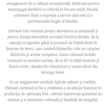
armagnacuri de o calitate excepțională. Dedicația pentru
meșteșugul distilării se reflectă în fiecare sticlă, fiecare
sortiment fiind o expresie a terroir-ului unic și a
patrimoniului bogat al familiei.
Lhéraud este renumit pentru abordarea sa artizanală și
pentru atenția deosebită acordată fiecărui detaliu, de la
selecția strugurilor până la procesul de îmbătrânire în
butoaie de lemn, care conferă băuturilor sale un caracter
distinctiv și arome complexe. Gama Lhéraud include
coniacuri cu vechimi variate, de la XO la ediții limitate și
foarte vechi, căutate de colecționari și cunoscători din
întreaga lume.
Cu un angajament neclintit față de calitate și tradiție,
Lhéraud continuă să fie o emblemă a excelenței franceze în
producția de spirtoase fine, oferind experiențe gustative de
neuitat și o moștenire culturală și familială de neegalat.